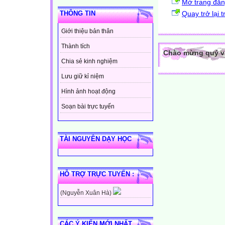
Mở trang đă
Quay trở lại 
THÔNG TIN
Giới thiệu bản thân
Thành tích
Chào mừng quý vị 
Chia sẻ kinh nghiệm
Lưu giữ kỉ niệm
Hình ảnh hoạt động
Soạn bài trực tuyến
TÀI NGUYÊN DẠY HỌC
HỖ TRỢ TRỰC TUYẾN :
(Nguyễn Xuân Hà)
CÁC Ý KIẾN MỚI NHẤT