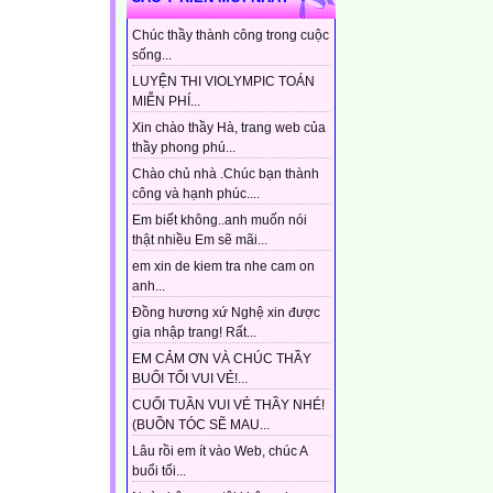
Chúc thầy thành công trong cuộc
sống...
LUYỆN THI VIOLYMPIC TOÁN
MIỄN PHÍ...
Xin chào thầy Hà, trang web của
thầy phong phú...
Chào chủ nhà .Chúc bạn thành
công và hạnh phúc....
Em biết không..anh muốn nói
thật nhiều Em sẽ mãi...
em xin de kiem tra nhe cam on
anh...
Đồng hương xứ Nghệ xin được
gia nhập trang! Rất...
EM CẢM ƠN VÀ CHÚC THẦY
BUỔI TỐI VUI VẺ!...
CUỐI TUẦN VUI VẺ THẦY NHÉ!
(BUỒN TÓC SẼ MAU...
Lâu rồi em ít vào Web, chúc A
buổi tối...