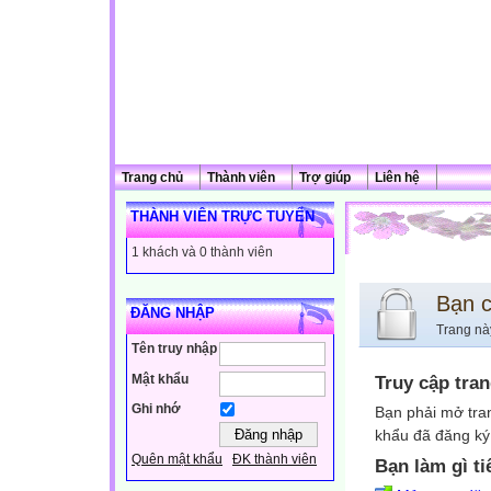
Trang chủ
Thành viên
Trợ giúp
Liên hệ
THÀNH VIÊN TRỰC TUYẾN
1 khách và 0 thành viên
Bạn 
ĐĂNG NHẬP
Trang nà
Tên truy nhập
Mật khẩu
Truy cập tra
Ghi nhớ
Bạn phải mở tra
khẩu đã đăng ký 
Quên mật khẩu
ĐK thành viên
Bạn làm gì ti