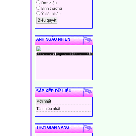
Đơn điệu
Bình thường
Ý kiến khác
ẢNH NGẪU NHIÊN
SẮP XẾP DỮ LIỆU
Mới nhất
Tải nhiều nhất
THỜI GIAN VÀNG :