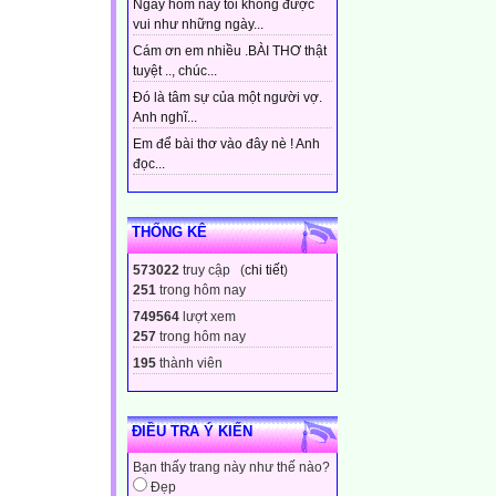
Ngày hôm nay tôi không được
vui như những ngày...
Cám ơn em nhiều .BÀI THƠ thật
tuyệt .., chúc...
Đó là tâm sự của một người vợ.
Anh nghĩ...
Em để bài thơ vào đây nè ! Anh
đọc...
THỐNG KÊ
573022
truy cập (
chi tiết
)
251
trong hôm nay
749564
lượt xem
257
trong hôm nay
195
thành viên
ĐIỀU TRA Ý KIẾN
Bạn thấy trang này như thế nào?
Đẹp