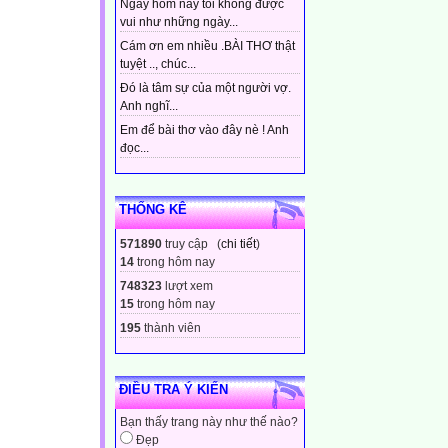
Ngày hôm nay tôi không được
vui như những ngày...
Cám ơn em nhiều .BÀI THƠ thật
tuyệt .., chúc...
Đó là tâm sự của một người vợ.
Anh nghĩ...
Em để bài thơ vào đây nè ! Anh
đọc...
THỐNG KÊ
571890
truy cập (
chi tiết
)
14
trong hôm nay
748323
lượt xem
15
trong hôm nay
195
thành viên
ĐIỀU TRA Ý KIẾN
Bạn thấy trang này như thế nào?
Đẹp