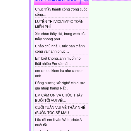
Chúc thầy thành công trong cuộc
sống...
LUYỆN THI VIOLYMPIC TOÁN
MIỄN PHÍ...
Xin chào thầy Hà, trang web của
thầy phong phú...
Chào chủ nhà .Chúc bạn thành
công và hạnh phúc....
Em biết không..anh muốn nói
thật nhiều Em sẽ mãi...
em xin de kiem tra nhe cam on
anh...
Đồng hương xứ Nghệ xin được
gia nhập trang! Rất...
EM CẢM ƠN VÀ CHÚC THẦY
BUỔI TỐI VUI VẺ!...
CUỐI TUẦN VUI VẺ THẦY NHÉ!
(BUỒN TÓC SẼ MAU...
Lâu rồi em ít vào Web, chúc A
buổi tối...