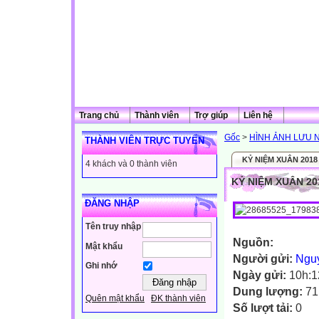
Trang chủ
Thành viên
Trợ giúp
Liên hệ
Gốc
>
HÌNH ẢNH LƯU 
THÀNH VIÊN TRỰC TUYẾN
KỶ NIỆM XUÂN 2018
4 khách và 0 thành viên
KỶ NIỆM XUÂN 20
ĐĂNG NHẬP
Tên truy nhập
Nguồn:
Mật khẩu
Người gửi:
Ngu
Ghi nhớ
Ngày gửi:
10h:1
Dung lượng:
71
Quên mật khẩu
ĐK thành viên
Số lượt tải:
0