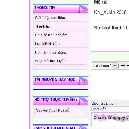
Mô tả:
THÔNG TIN
KN_XUân 2018
Giới thiệu bản thân
Thành tích
Số lượt thích:
1 
Chia sẻ kinh nghiệm
Lưu giữ kỉ niệm
Hình ảnh hoạt động
Soạn bài trực tuyến
Kích thước font
TÀI NGUYÊN DẠY HỌC
HỖ TRỢ TRỰC TUYẾN :
Đường dẫn
:
p
Gửi ý kiến
(Nguyễn Xuân Hà)
Chào mừng quý vị 
CÁC Ý KIẾN MỚI NHẤT