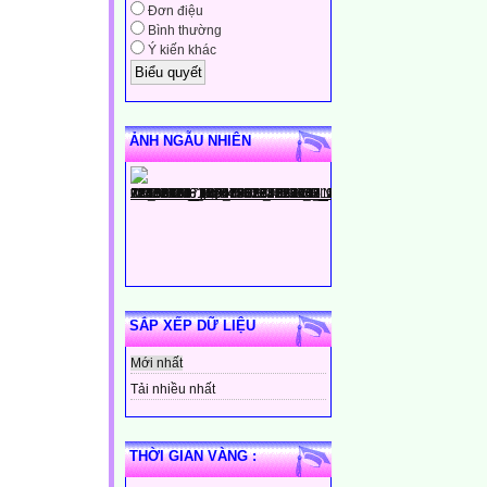
Đơn điệu
Bình thường
Ý kiến khác
ẢNH NGẪU NHIÊN
SẮP XẾP DỮ LIỆU
Mới nhất
Tải nhiều nhất
THỜI GIAN VÀNG :