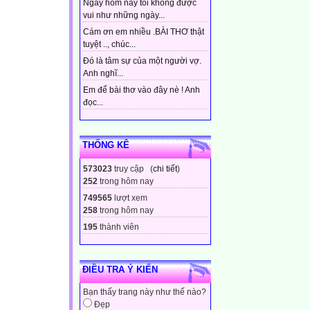
Ngày hôm nay tôi không được
vui như những ngày...
Cám ơn em nhiều .BÀI THƠ thật
tuyệt .., chúc...
Đó là tâm sự của một người vợ.
Anh nghĩ...
Em để bài thơ vào đây nè ! Anh
đọc...
THỐNG KÊ
573023
truy cập (
chi tiết
)
252
trong hôm nay
749565
lượt xem
258
trong hôm nay
195
thành viên
ĐIỀU TRA Ý KIẾN
Bạn thấy trang này như thế nào?
Đẹp