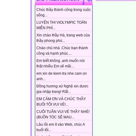
Chúc thầy thành công trong cuộc
sống...
LUYỆN THI VIOLYMPIC TOÁN
MIỄN PHÍ...
Xin chào thầy Hà, trang web của
thầy phong phú...
Chào chủ nhà .Chúc bạn thành
công và hạnh phúc....
Em biết không..anh muốn nói
thật nhiều Em sẽ mãi...
em xin de kiem tra nhe cam on
anh...
Đồng hương xứ Nghệ xin được
gia nhập trang! Rất...
EM CẢM ƠN VÀ CHÚC THẦY
BUỔI TỐI VUI VẺ!...
CUỐI TUẦN VUI VẺ THẦY NHÉ!
(BUỒN TÓC SẼ MAU...
Lâu rồi em ít vào Web, chúc A
buổi tối...