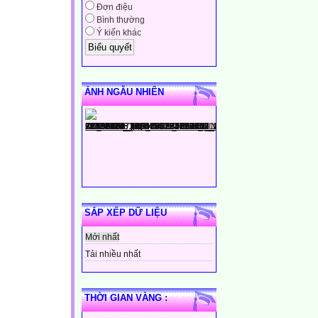
Đơn điệu
Bình thường
Ý kiến khác
ẢNH NGẪU NHIÊN
SẮP XẾP DỮ LIỆU
Mới nhất
Tải nhiều nhất
THỜI GIAN VÀNG :