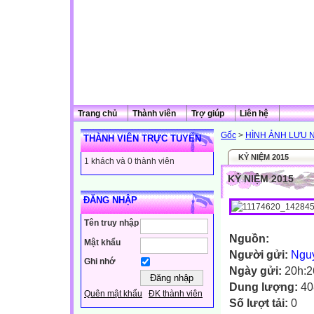
Trang chủ
Thành viên
Trợ giúp
Liên hệ
Gốc
>
HÌNH ẢNH LƯU 
THÀNH VIÊN TRỰC TUYẾN
KỶ NIỆM 2015
1 khách và 0 thành viên
KỶ NIỆM 2015
ĐĂNG NHẬP
Tên truy nhập
Nguồn:
Mật khẩu
Người gửi:
Ngu
Ghi nhớ
Ngày gửi:
20h:2
Dung lượng:
40
Quên mật khẩu
ĐK thành viên
Số lượt tải:
0