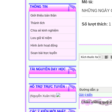
Mô tả:
THÔNG TIN
NHỮNG NGÀY CU
Giới thiệu bản thân
Thành tích
Số lượt thích:
1 
Chia sẻ kinh nghiệm
Lưu giữ kỉ niệm
Hình ảnh hoạt động
Soạn bài trực tuyến
Kích thước font
TÀI NGUYÊN DẠY HỌC
HỖ TRỢ TRỰC TUYẾN :
Đường dẫn
:
p
Gửi ý kiến
(Nguyễn Xuân Hà)
Chào mừng quý vị 
CÁC Ý KIẾN MỚI NHẤT