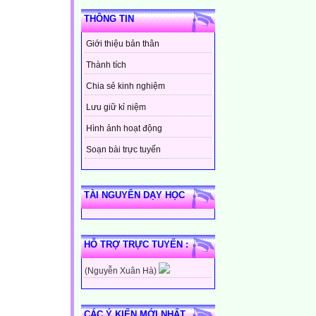
THÔNG TIN
Giới thiệu bản thân
Thành tích
Chia sẻ kinh nghiệm
Lưu giữ kỉ niệm
Hình ảnh hoạt động
Soạn bài trực tuyến
TÀI NGUYÊN DẠY HỌC
HỖ TRỢ TRỰC TUYẾN :
(Nguyễn Xuân Hà)
CÁC Ý KIẾN MỚI NHẤT