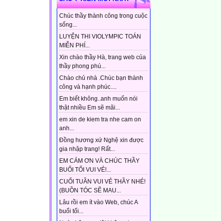
Chúc thầy thành công trong cuộc
sống...
LUYỆN THI VIOLYMPIC TOÁN
MIỄN PHÍ...
Xin chào thầy Hà, trang web của
thầy phong phú...
Chào chủ nhà .Chúc bạn thành
công và hạnh phúc....
Em biết không..anh muốn nói
thật nhiều Em sẽ mãi...
em xin de kiem tra nhe cam on
anh...
Đồng hương xứ Nghệ xin được
gia nhập trang! Rất...
EM CẢM ƠN VÀ CHÚC THẦY
BUỔI TỐI VUI VẺ!...
CUỐI TUẦN VUI VẺ THẦY NHÉ!
(BUỒN TÓC SẼ MAU...
Lâu rồi em ít vào Web, chúc A
buổi tối...