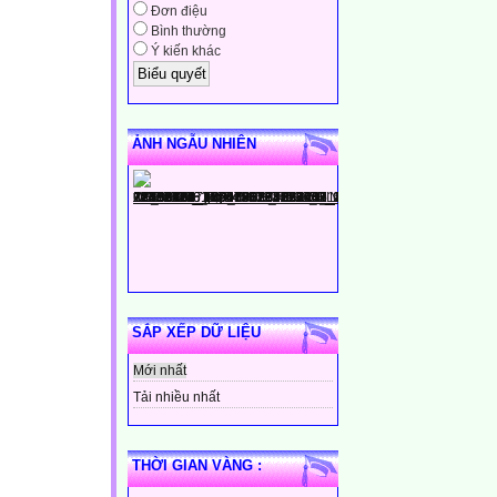
Đơn điệu
Bình thường
Ý kiến khác
ẢNH NGẪU NHIÊN
SẮP XẾP DỮ LIỆU
Mới nhất
Tải nhiều nhất
THỜI GIAN VÀNG :