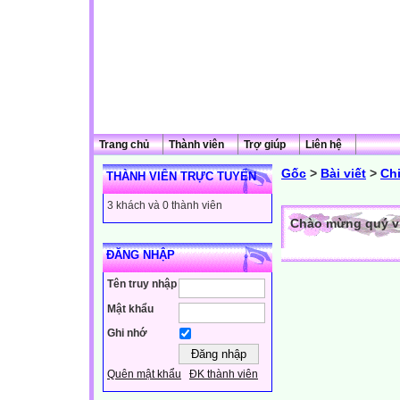
Trang chủ
Thành viên
Trợ giúp
Liên hệ
Gốc
>
Bài viết
>
Ch
THÀNH VIÊN TRỰC TUYẾN
3 khách và 0 thành viên
Chào mừng quý vị 
ĐĂNG NHẬP
Tên truy nhập
Mật khẩu
Ghi nhớ
Quên mật khẩu
ĐK thành viên