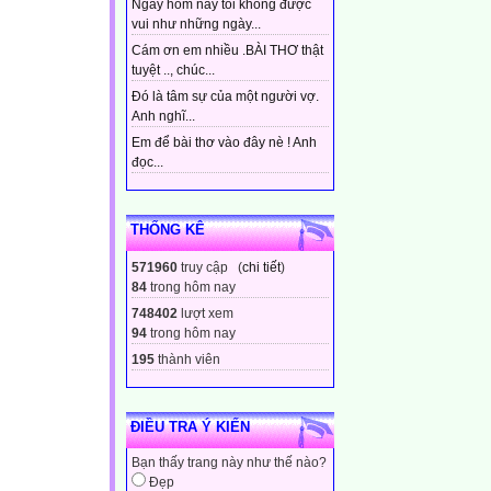
Ngày hôm nay tôi không được
vui như những ngày...
Cám ơn em nhiều .BÀI THƠ thật
tuyệt .., chúc...
Đó là tâm sự của một người vợ.
Anh nghĩ...
Em để bài thơ vào đây nè ! Anh
đọc...
THỐNG KÊ
571960
truy cập (
chi tiết
)
84
trong hôm nay
748402
lượt xem
94
trong hôm nay
195
thành viên
ĐIỀU TRA Ý KIẾN
Bạn thấy trang này như thế nào?
Đẹp