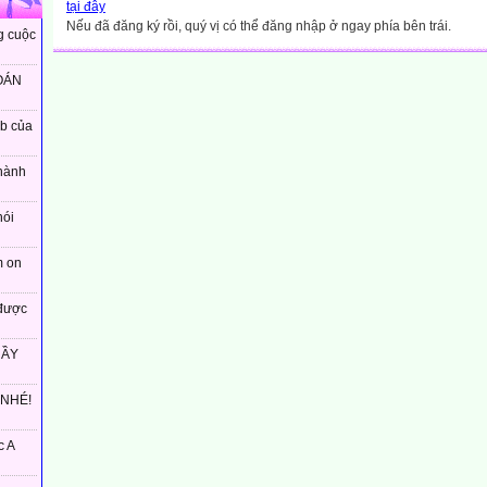
tại đây
Nếu đã đăng ký rồi, quý vị có thể đăng nhập ở ngay phía bên trái.
g cuộc
OÁN
eb của
hành
nói
m on
được
HẦY
 NHÉ!
c A