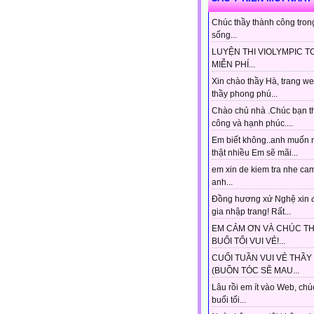
Chúc thầy thành công tron
sống...
LUYỆN THI VIOLYMPIC T
MIỄN PHÍ...
Xin chào thầy Hà, trang w
thầy phong phú...
Chào chủ nhà .Chúc bạn t
công và hạnh phúc....
Em biết không..anh muốn 
thật nhiều Em sẽ mãi...
em xin de kiem tra nhe ca
anh...
Đồng hương xứ Nghệ xin 
gia nhập trang! Rất...
EM CẢM ƠN VÀ CHÚC T
BUỔI TỐI VUI VẺ!...
CUỐI TUẦN VUI VẺ THẦY
(BUỒN TÓC SẼ MAU...
Lâu rồi em ít vào Web, chú
buổi tối...