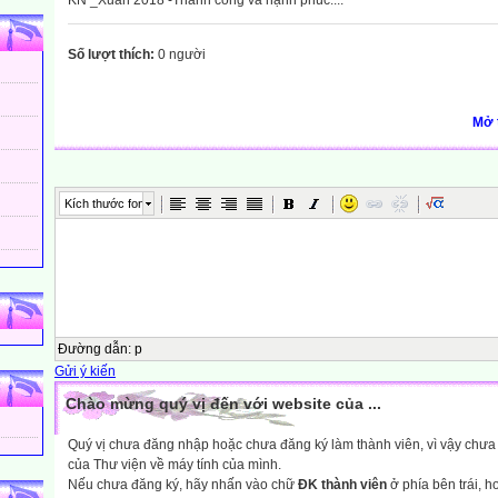
KN _Xuân 2018 -Thành công và hạnh phúc....
Số lượt thích:
0 người
Mở 
Kích thước font
Đường dẫn
:
p
Gửi ý kiến
:
Chào mừng quý vị đến với website của ...
Quý vị chưa đăng nhập hoặc chưa đăng ký làm thành viên, vì vậy chưa th
của Thư viện về máy tính của mình.
Nếu chưa đăng ký, hãy nhấn vào chữ
ĐK thành viên
ở phía bên trái, 