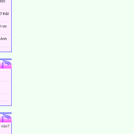
ược
 thật
i vợ.
! Anh
ế nào?