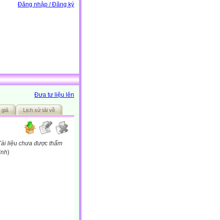
Đăng nhập / Đăng ký
Đưa tư liệu lên
 giả
Lịch sử tải về
Tài liệu chưa được thẩm
ịnh
)