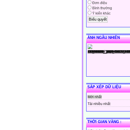
Đơn điệu
Bình thường
Ý kiến khác
ẢNH NGẪU NHIÊN
SẮP XẾP DỮ LIỆU
Mới nhất
Tải nhiều nhất
THỜI GIAN VÀNG :