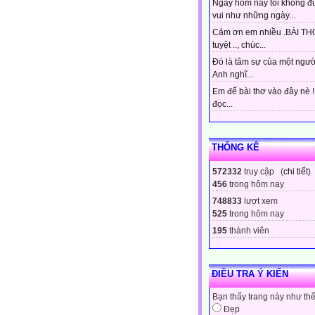
Ngày hôm nay tôi không đ
vui như những ngày...
Cám ơn em nhiều .BÀI THƠ
tuyệt .., chúc...
Đó là tâm sự của một ngườ
Anh nghĩ...
Em để bài thơ vào đây nè 
đọc...
THỐNG KÊ
572332
truy cập (
chi tiết
)
456
trong hôm nay
748833
lượt xem
525
trong hôm nay
195
thành viên
ĐIỀU TRA Ý KIẾN
Bạn thấy trang này như th
Đẹp