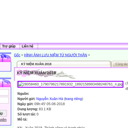
Trợ giúp
Liên hệ
Gốc
>
HÌNH ẢNH LƯU NIỆM TỪ NGƯỜI THÂN
>
YẾN
KỶ NIỆM XUÂN 2018
Cùng tác
KỶ NIỆM XUÂN 2018
(
đ
Nguồn:
Người gửi:
Nguyễn Xuân Hà
(
trang riêng
)
Ngày gửi:
09h:45' 05-06-2018
Dung lượng:
83.1 KB
Số lượt tải:
0
Mô tả:
viên