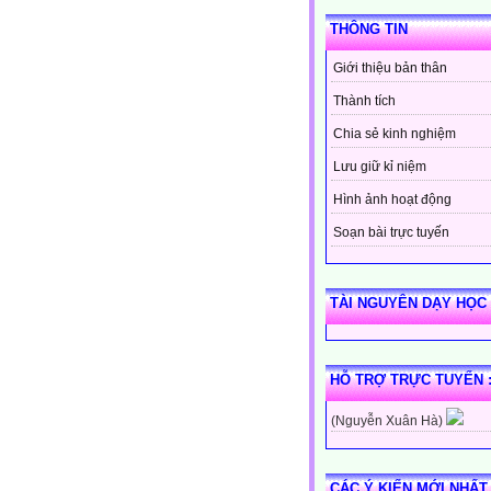
THÔNG TIN
Giới thiệu bản thân
Thành tích
Chia sẻ kinh nghiệm
Lưu giữ kỉ niệm
Hình ảnh hoạt động
Soạn bài trực tuyến
TÀI NGUYÊN DẠY HỌC
HỖ TRỢ TRỰC TUYẾN 
(Nguyễn Xuân Hà)
CÁC Ý KIẾN MỚI NHẤT