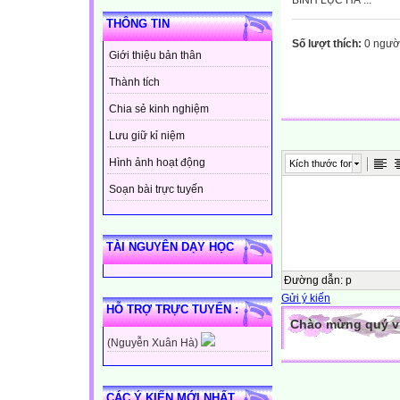
BÌNH LỤC HÀ ...
THÔNG TIN
Số lượt thích:
0 ngườ
Giới thiệu bản thân
Thành tích
Chia sẻ kinh nghiệm
Lưu giữ kỉ niệm
Hình ảnh hoạt động
Kích thước font
Soạn bài trực tuyến
TÀI NGUYÊN DẠY HỌC
Đường dẫn
:
p
Gửi ý kiến
HỖ TRỢ TRỰC TUYẾN :
Chào mừng quý vị 
(Nguyễn Xuân Hà)
CÁC Ý KIẾN MỚI NHẤT