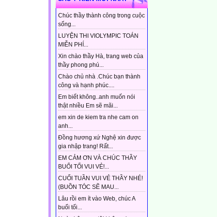
Chúc thầy thành công trong cuộc
sống...
LUYỆN THI VIOLYMPIC TOÁN
MIỄN PHÍ...
Xin chào thầy Hà, trang web của
thầy phong phú...
Chào chủ nhà .Chúc bạn thành
công và hạnh phúc....
Em biết không..anh muốn nói
thật nhiều Em sẽ mãi...
em xin de kiem tra nhe cam on
anh...
Đồng hương xứ Nghệ xin được
gia nhập trang! Rất...
EM CẢM ƠN VÀ CHÚC THẦY
BUỔI TỐI VUI VẺ!...
CUỐI TUẦN VUI VẺ THẦY NHÉ!
(BUỒN TÓC SẼ MAU...
Lâu rồi em ít vào Web, chúc A
buổi tối...