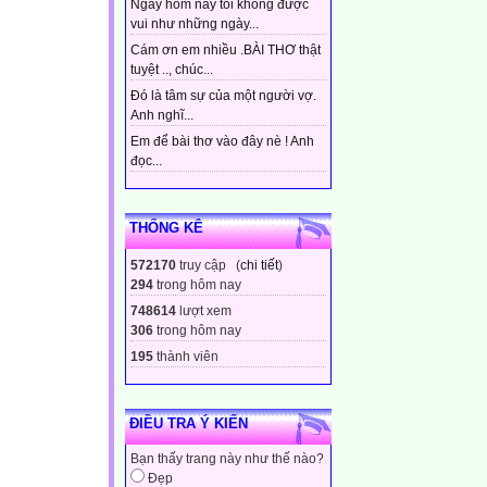
Ngày hôm nay tôi không được
vui như những ngày...
Cám ơn em nhiều .BÀI THƠ thật
tuyệt .., chúc...
Đó là tâm sự của một người vợ.
Anh nghĩ...
Em để bài thơ vào đây nè ! Anh
đọc...
THỐNG KÊ
572170
truy cập (
chi tiết
)
294
trong hôm nay
748614
lượt xem
306
trong hôm nay
195
thành viên
ĐIỀU TRA Ý KIẾN
Bạn thấy trang này như thế nào?
Đẹp