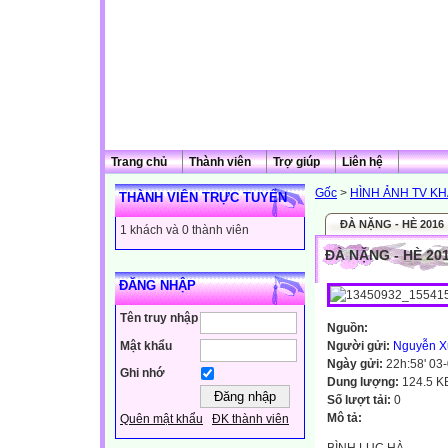
Trang chủ
Thành viên
Trợ giúp
Liên hệ
Gốc
>
HÌNH ẢNH TV K
THÀNH VIÊN TRỰC TUYẾN
ĐÀ NẶNG - HÈ 2016
1 khách và 0 thành viên
ĐÀ NẶNG - HÈ 20
ĐĂNG NHẬP
Tên truy nhập
Nguồn:
Mật khẩu
Người gửi:
Nguyễn X
Ngày gửi:
22h:58' 03
Ghi nhớ
Dung lượng:
124.5 K
Số lượt tải:
0
Mô tả:
Quên mật khẩu
ĐK thành viên