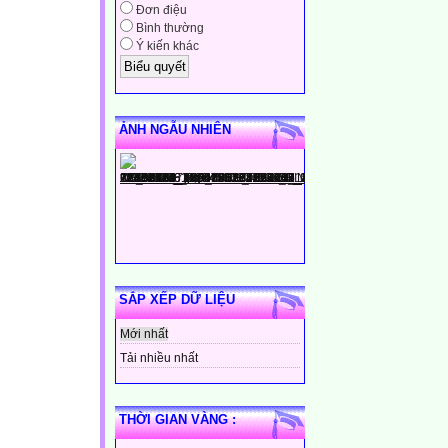
Đơn điệu
Bình thường
Ý kiến khác
ẢNH NGẪU NHIÊN
SẮP XẾP DỮ LIỆU
Mới nhất
Tải nhiều nhất
THỜI GIAN VÀNG :