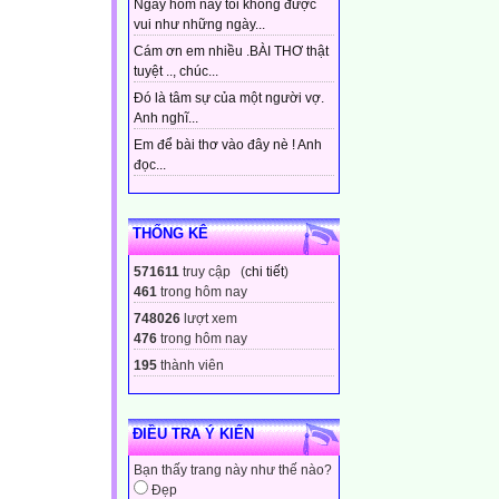
Ngày hôm nay tôi không được
vui như những ngày...
Cám ơn em nhiều .BÀI THƠ thật
tuyệt .., chúc...
Đó là tâm sự của một người vợ.
Anh nghĩ...
Em để bài thơ vào đây nè ! Anh
đọc...
THỐNG KÊ
571611
truy cập (
chi tiết
)
461
trong hôm nay
748026
lượt xem
476
trong hôm nay
195
thành viên
ĐIỀU TRA Ý KIẾN
Bạn thấy trang này như thế nào?
Đẹp