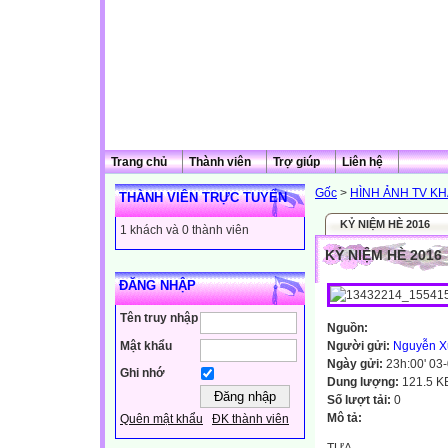
Trang chủ
Thành viên
Trợ giúp
Liên hệ
Gốc
>
HÌNH ẢNH TV K
THÀNH VIÊN TRỰC TUYẾN
KỶ NIỆM HÈ 2016
1 khách và 0 thành viên
KỶ NIỆM HÈ 2016
ĐĂNG NHẬP
Tên truy nhập
Nguồn:
Mật khẩu
Người gửi:
Nguyễn X
Ngày gửi:
23h:00' 03
Ghi nhớ
Dung lượng:
121.5 K
Số lượt tải:
0
Mô tả:
Quên mật khẩu
ĐK thành viên