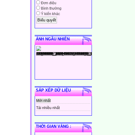
Đơn điệu
Bình thường
Ý kiến khác
ẢNH NGẪU NHIÊN
SẮP XẾP DỮ LIỆU
Mới nhất
Tải nhiều nhất
THỜI GIAN VÀNG :