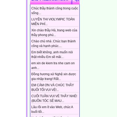
Chúc thầy thành công trong cuộc
sống...
LUYỆN THI VIOLYMPIC TOÁN
MIỄN PHÍ...
Xin chào thầy Hà, trang web của
thầy phong phú...
Chào chủ nhà .Chúc bạn thành
công và hạnh phúc....
Em biết không..anh muốn nói
thật nhiều Em sẽ mãi...
em xin de kiem tra nhe cam on
anh...
Đồng hương xứ Nghệ xin được
gia nhập trang! Rất...
EM CẢM ƠN VÀ CHÚC THẦY
BUỔI TỐI VUI VẺ!...
CUỐI TUẦN VUI VẺ THẦY NHÉ!
(BUỒN TÓC SẼ MAU...
Lâu rồi em ít vào Web, chúc A
buổi tối...