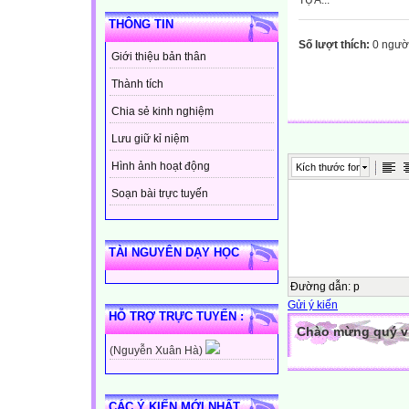
TỰA...
THÔNG TIN
Số lượt thích:
0 ngườ
Giới thiệu bản thân
Thành tích
Chia sẻ kinh nghiệm
Lưu giữ kỉ niệm
Hình ảnh hoạt động
Kích thước font
Soạn bài trực tuyến
TÀI NGUYÊN DẠY HỌC
Đường dẫn
:
p
Gửi ý kiến
HỖ TRỢ TRỰC TUYẾN :
Chào mừng quý vị 
(Nguyễn Xuân Hà)
CÁC Ý KIẾN MỚI NHẤT