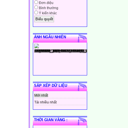
Đơn điệu
Bình thường
Ý kiến khác
ẢNH NGẪU NHIÊN
SẮP XẾP DỮ LIỆU
Mới nhất
Tải nhiều nhất
THỜI GIAN VÀNG :