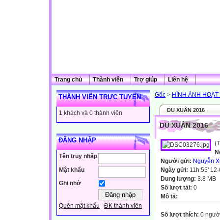
Trang chủ
Thành viên
Trợ giúp
Liên hệ
Gốc
>
HÌNH ẢNH HOẠ
THÀNH VIÊN TRỰC TUYẾN
DU XUÂN 2016
1 khách và 0 thành viên
DU XUÂN 2016
ĐĂNG NHẬP
(
T
N
Tên truy nhập
Người gửi:
Nguyễn X
Mật khẩu
Ngày gửi:
11h:55' 12
Dung lượng:
3.8 MB
Ghi nhớ
Số lượt tải:
0
Mô tả:
Quên mật khẩu
ĐK thành viên
Số lượt thích:
0 ngườ