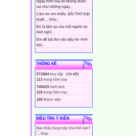
Ngày hôm nay tôi không được
vui như những ngày...
Cám ơn em nhiều .BÀI THƠ thật
tuyệt .., chúc...
Đó là tâm sự của một người vợ.
Anh nghĩ...
Em để bài thơ vào đây nè ! Anh
đọc...
THỐNG KÊ
572884
truy cập (
chi tiết
)
113
trong hôm nay
749425
lượt xem
118
trong hôm nay
195
thành viên
ĐIỀU TRA Ý KIẾN
Bạn thấy trang này như thế nào?
Đẹp