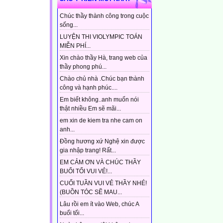
Chúc thầy thành công trong cuộc
sống...
LUYỆN THI VIOLYMPIC TOÁN
MIỄN PHÍ...
Xin chào thầy Hà, trang web của
thầy phong phú...
Chào chủ nhà .Chúc bạn thành
công và hạnh phúc....
Em biết không..anh muốn nói
thật nhiều Em sẽ mãi...
em xin de kiem tra nhe cam on
anh...
Đồng hương xứ Nghệ xin được
gia nhập trang! Rất...
EM CẢM ƠN VÀ CHÚC THẦY
BUỔI TỐI VUI VẺ!...
CUỐI TUẦN VUI VẺ THẦY NHÉ!
(BUỒN TÓC SẼ MAU...
Lâu rồi em ít vào Web, chúc A
buổi tối...