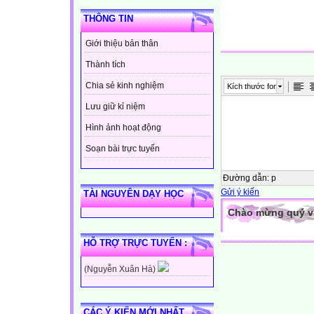
THÔNG TIN
Giới thiệu bản thân
Thành tích
Chia sẻ kinh nghiệm
Kích thước font
Lưu giữ kỉ niệm
Hình ảnh hoạt động
Soạn bài trực tuyến
Đường dẫn
:
p
Gửi ý kiến
TÀI NGUYÊN DẠY HỌC
Chào mừng quý vị 
HỖ TRỢ TRỰC TUYẾN :
(Nguyễn Xuân Hà)
CÁC Ý KIẾN MỚI NHẤT