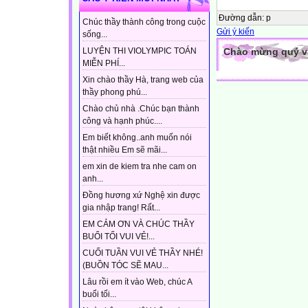
Đường dẫn
:
p
Chúc thầy thành công trong cuộc
Gửi ý kiến
sống...
Chào mừng quý vị 
LUYỆN THI VIOLYMPIC TOÁN
MIỄN PHÍ...
Xin chào thầy Hà, trang web của
thầy phong phú...
Chào chủ nhà .Chúc bạn thành
công và hạnh phúc....
Em biết không..anh muốn nói
thật nhiều Em sẽ mãi...
em xin de kiem tra nhe cam on
anh...
Đồng hương xứ Nghệ xin được
gia nhập trang! Rất...
EM CẢM ƠN VÀ CHÚC THẦY
BUỔI TỐI VUI VẺ!...
CUỐI TUẦN VUI VẺ THẦY NHÉ!
(BUỒN TÓC SẼ MAU...
Lâu rồi em ít vào Web, chúc A
buổi tối...