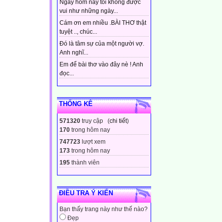
Ngày hôm nay tôi không được
vui như những ngày...
Cám ơn em nhiều .BÀI THƠ thật
tuyệt .., chúc...
Đó là tâm sự của một người vợ.
Anh nghĩ...
Em để bài thơ vào đây nè ! Anh
đọc...
THỐNG KÊ
571320
truy cập (
chi tiết
)
170
trong hôm nay
747723
lượt xem
173
trong hôm nay
195
thành viên
ĐIỀU TRA Ý KIẾN
Bạn thấy trang này như thế nào?
Đẹp