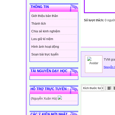
THÔNG TIN
Giới thiệu bản thân
Số lượt thích:
0 ngườ
Thành tích
Chia sẻ kinh nghiệm
Lưu giữ kỉ niệm
Hình ảnh hoạt động
Soạn bài trực tuyến
TVM gia
Nguyễn 
TÀI NGUYÊN DẠY HỌC
Kích thước font
HỖ TRỢ TRỰC TUYẾN :
(Nguyễn Xuân Hà)
CÁC Ý KIẾN MỚI NHẤT