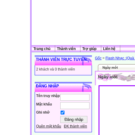
Trang chủ
Thành viên
Trợ giúp
Liên hệ
Gốc
>
Flash Nhạc :(Quà
THÀNH VIÊN TRỰC TUYẾN
Ngày mới
2 khách và 0 thành viên
Ngày mới
ĐĂNG NHẬP
Tên truy nhập
Mật khẩu
Ghi nhớ
Quên mật khẩu
ĐK thành viên