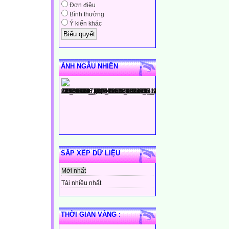
Đơn điệu
Bình thường
Ý kiến khác
ẢNH NGẪU NHIÊN
SẮP XẾP DỮ LIỆU
Mới nhất
Tải nhiều nhất
THỜI GIAN VÀNG :