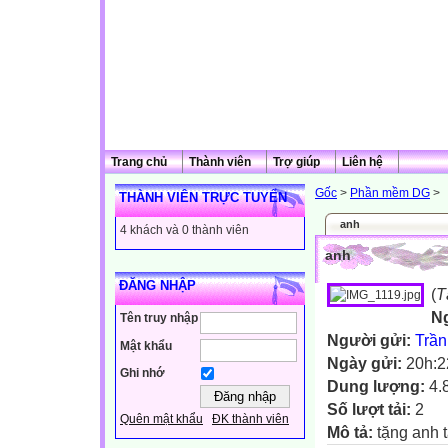
Trang chủ
Thành viên
Trợ giúp
Liên hệ
Gốc
>
Phần mềm DG
>
THÀNH VIÊN TRỰC TUYẾN
anh
4 khách và 0 thành viên
anh
ĐĂNG NHẬP
(
T
N
Tên truy nhập
Người gửi:
Trần
Mật khẩu
Ngày gửi:
20h:2
Ghi nhớ
Dung lượng:
4.
Số lượt tải:
2
Quên mật khẩu
ĐK thành viên
Mô tả:
tặng anh 