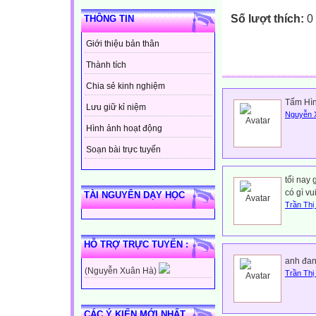
Số lượt thích:
0
THÔNG TIN
Giới thiệu bản thân
Thành tích
Chia sẻ kinh nghiệm
Tấm Hìn
Lưu giữ kỉ niệm
Nguyễn 
Hình ảnh hoạt động
Soạn bài trực tuyến
tối nay
có gì vu
TÀI NGUYÊN DẠY HỌC
Trần Thị
HỖ TRỢ TRỰC TUYẾN :
anh đan
(Nguyễn Xuân Hà)
Trần Thị
CÁC Ý KIẾN MỚI NHẤT