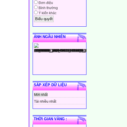
Đơn điệu
Bình thường
Ý kiến khác
ẢNH NGẪU NHIÊN
SẮP XẾP DỮ LIỆU
Mới nhất
Tải nhiều nhất
THỜI GIAN VÀNG :