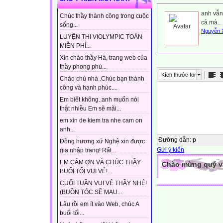
anh vẫn
Chúc thầy thành công trong cuộc
cả mà..
sống...
Nguyễn 
LUYỆN THI VIOLYMPIC TOÁN
MIỄN PHÍ...
Xin chào thầy Hà, trang web của
thầy phong phú...
Kích thước font
Chào chủ nhà .Chúc bạn thành
công và hạnh phúc....
Em biết không..anh muốn nói
thật nhiều Em sẽ mãi...
em xin de kiem tra nhe cam on
anh...
Đường dẫn
:
p
Đồng hương xứ Nghệ xin được
Gửi ý kiến
gia nhập trang! Rất...
EM CẢM ƠN VÀ CHÚC THẦY
Chào mừng quý vị 
BUỔI TỐI VUI VẺ!...
CUỐI TUẦN VUI VẺ THẦY NHÉ!
(BUỒN TÓC SẼ MAU...
Lâu rồi em ít vào Web, chúc A
buổi tối...