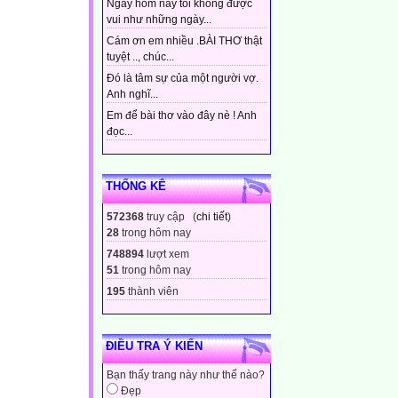
Ngày hôm nay tôi không được
vui như những ngày...
Cám ơn em nhiều .BÀI THƠ thật
tuyệt .., chúc...
Đó là tâm sự của một người vợ.
Anh nghĩ...
Em để bài thơ vào đây nè ! Anh
đọc...
THỐNG KÊ
572368
truy cập (
chi tiết
)
28
trong hôm nay
748894
lượt xem
51
trong hôm nay
195
thành viên
ĐIỀU TRA Ý KIẾN
Bạn thấy trang này như thế nào?
Đẹp