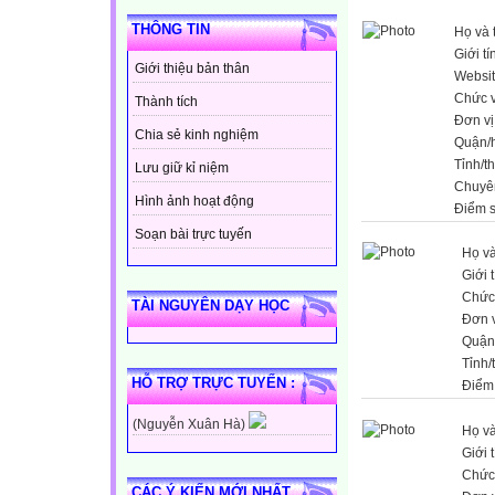
THÔNG TIN
Họ và 
Giới tí
Giới thiệu bản thân
Websi
Chức 
Thành tích
Đơn vị
Chia sẻ kinh nghiệm
Quận/
Tỉnh/t
Lưu giữ kỉ niệm
Chuyê
Hình ảnh hoạt động
Điểm 
Soạn bài trực tuyến
Họ và
Giới 
Chức
TÀI NGUYÊN DẠY HỌC
Đơn v
Quận
Tỉnh/
HỖ TRỢ TRỰC TUYẾN :
Điểm
(Nguyễn Xuân Hà)
Họ và
Giới 
Chức
CÁC Ý KIẾN MỚI NHẤT