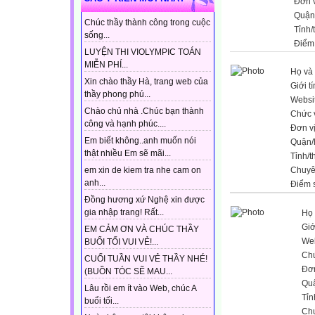
Đơn v
Quận
Chúc thầy thành công trong cuộc
Tỉnh/
sống...
Điểm
LUYỆN THI VIOLYMPIC TOÁN
MIỄN PHÍ...
Họ và 
Xin chào thầy Hà, trang web của
Giới t
thầy phong phú...
Websi
Chào chủ nhà .Chúc bạn thành
Chức 
công và hạnh phúc....
Đơn v
Em biết không..anh muốn nói
Quận/
thật nhiều Em sẽ mãi...
Tỉnh/t
em xin de kiem tra nhe cam on
Chuyê
anh...
Điểm 
Đồng hương xứ Nghệ xin được
gia nhập trang! Rất...
Họ 
Giớ
EM CẢM ƠN VÀ CHÚC THẦY
Web
BUỔI TỐI VUI VẺ!...
Ch
CUỐI TUẦN VUI VẺ THẦY NHÉ!
Đơn
(BUỒN TÓC SẼ MAU...
Qu
Lâu rồi em ít vào Web, chúc A
Tỉn
buổi tối...
Ch