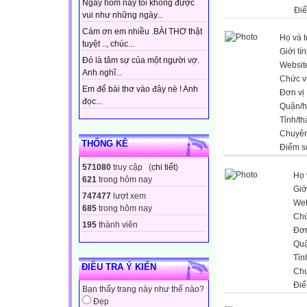
Ngày hôm nay tôi không được
Đi
vui như những ngày...
Cám ơn em nhiều .BÀI THƠ thật
Họ và 
tuyệt .., chúc...
Giới tí
Đó là tâm sự của một người vợ.
Websit
Anh nghĩ...
Chức v
Em để bài thơ vào đây nè ! Anh
Đơn vị
đọc...
Quận/
Tỉnh/t
Chuyê
THỐNG KÊ
Điểm s
571080
truy cập (
chi tiết
)
Họ 
621
trong hôm nay
Giớ
747477
lượt xem
Web
685
trong hôm nay
Chứ
195
thành viên
Đơn
Qu
Tỉn
ĐIỀU TRA Ý KIẾN
Ch
Điể
Bạn thấy trang này như thế nào?
Đẹp