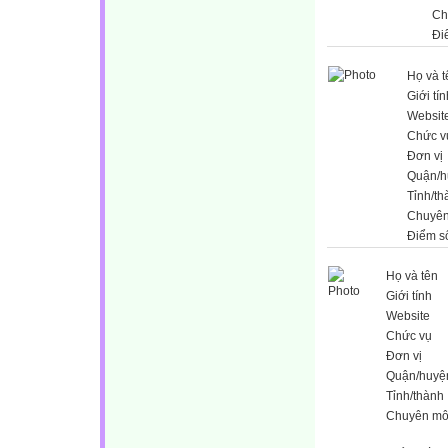
Ch
Đi
Họ và t
Giới tín
Websit
Chức v
Đơn vị
Quận/h
Tỉnh/th
Chuyê
Điểm s
Họ và tên
Giới tính
Website
Chức vụ
Đơn vị
Quận/huyệ
Tỉnh/thành
Chuyên m