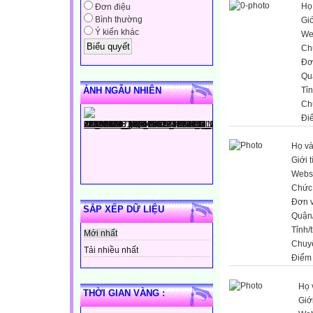
Họ
Đơn điệu
Bình thường
Giớ
Ý kiến khác
We
Ch
Đơ
Qu
ẢNH NGẪU NHIÊN
Tỉ
Ch
Đi
Họ và
Giới t
Webs
Chức
Đơn v
SẮP XẾP DỮ LIỆU
Quận
Tỉnh/
Mới nhất
Chuy
Tải nhiều nhất
Điểm
Họ 
THỜI GIAN VÀNG :
Giới