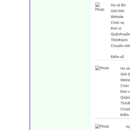
Họ và tên
Giới tính
Website
Chức vụ
Đơn vị
Quận/huyệ
Tỉnh/thành
Chuyên mô
Điểm số
Họ và
Giới t
Websi
Chức 
Đơn v
Quận
Tỉnh/
Chuy
Điểm 
Họ