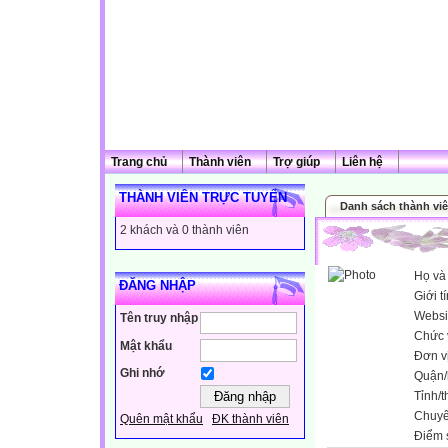
Trang chủ
Thành viên
Trợ giúp
Liên hệ
THÀNH VIÊN TRỰC TUYẾN
Danh sách thành vi
2 khách và 0 thành viên
Họ và
ĐĂNG NHẬP
Giới t
Websi
Tên truy nhập
Chức 
Mật khẩu
Đơn v
Ghi nhớ
Quận/
Tỉnh/
Chuy
Quên mật khẩu
ĐK thành viên
Điểm 