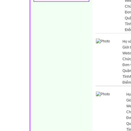
Web
Chứ
Đơn
Quậ
Tỉn
Điể
Họ và
Giới 
Webs
Chức
Đơn 
Quận
Tỉnh/
Điểm
Họ
Giớ
We
Ch
Đơ
Qu
Tỉ