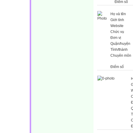
Điểm số
Họ và tên
Giới tính
Website
Chức vụ
Đơn vị
Quận/huyện
Tỉnh/thành
Chuyên môn
Điểm số
H
G
W
C
Đ
Q
T
C
Đ