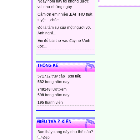
Ngày hôm nay tôi không được
Dựa vào các dự k
vui như những ngày...
1, Xếp thành hà
Cám ơn em nhiều .BÀI THƠ thật
tuyệt .., chúc...
Nên số vịt chia hê
Đó là tâm sự của một người vợ.
2, Hàng 2 xếp t
Anh nghĩ...
nên x không chia
Em để bài thơ vào đây nè ! Anh
(1)
đọc...
3, Hàng 3 xếp vẫn c
Còn tiếp các em
THỐNG KÊ
bài giảng nhé, 
Các em vào trang
571732
truy cập (
chi tiết
)
Thầy Hà chuyên
582
trong hôm nay
748148
lượt xem
598
trong hôm nay
Bài học hôm nay 
195
thành viên
Để học tốt môn 
đầy đủ và kịp th
trang hàng tuần 
ĐIỀU TRA Ý KIẾN
Các em vào trang
Bạn thấy trang này như thế nào?
Thầy Hà chuyên
Đẹp