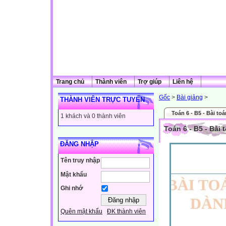
Trang chủ
Thành viên
Trợ giúp
Liên hệ
Gốc
>
Bài giảng
>
THÀNH VIÊN TRỰC TUYẾN
Toán 6 - B5 - Bài to
1 khách và 0 thành viên
Toán 6 - B5 - Bài
ĐĂNG NHẬP
Tên truy nhập
Mật khẩu
Ghi nhớ
Quên mật khẩu
ĐK thành viên