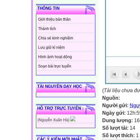
THÔNG TIN
Giới thiệu bản thân
Thành tích
Chia sẻ kinh nghiệm
Lưu giữ kỉ niệm
Hình ảnh hoạt động
Soạn bài trực tuyến
TÀI NGUYÊN DẠY HỌC
(
Tài liệu chưa đ
Nguồn:
Người gửi:
Ngu
HỖ TRỢ TRỰC TUYẾN :
Ngày gửi:
12h:5
Dung lượng:
16
(Nguyễn Xuân Hà)
Số lượt tải:
14
Số lượt thích:
1 
CÁC Ý KIẾN MỚI NHẤT