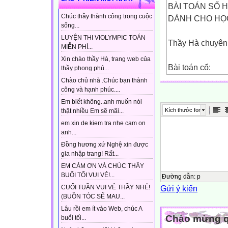
BÀI TOÁN SỐ
Chúc thầy thành công trong cuộc
DÀNH CHO HỌ
sống...
LUYỆN THI VIOLYMPIC TOÁN
Thầy Hà chuyê
MIỄN PHÍ...
Xin chào thầy Hà, trang web của
Bài toán cổ:
thầy phong phú...
Chào chủ nhà .Chúc bạn thành
công và hạnh phúc....
TOÁN 6: Bài tậ
Em biết không..anh muốn nói
Bác kia chăn vịt
Kích thước font
thật nhiều Em sẽ mãi...
Buộc đi cho đượ
em xin de kiem tra nhe cam on
Hàng 2 xếp thấ
anh...
Hàng 3 xếp vẫn 
Đồng hương xứ Nghệ xin được
Hàng 4 xếp vẫn
gia nhập trang! Rất...
Hàng 5 xếp thiế
EM CẢM ƠN VÀ CHÚC THẦY
BUỔI TỐI VUI VẺ!...
Xếp thành hàng 
Đường dẫn
:
p
Gửi ý kiến
CUỐI TUẦN VUI VẺ THẦY NHÉ!
Vịt bao nhiêu?Tí
(BUỒN TÓC SẼ MAU...
( Biết số vịt ch
Lâu rồi em ít vào Web, chúc A
Chào mừng qu
buổi tối...
Bài giải: