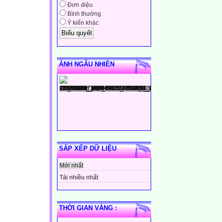
Đơn điệu
Bình thường
Ý kiến khác
ẢNH NGẪU NHIÊN
SẮP XẾP DỮ LIỆU
Mới nhất
Tải nhiều nhất
THỜI GIAN VÀNG :