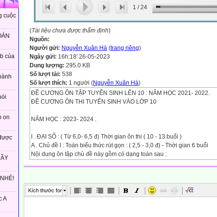
1
/
24
g cuộc
(
Tài liệu chưa được thẩm định
)
OÁN
Nguồn:
Người gửi:
Nguyễn Xuân Hà
(
trang riêng
)
eb của
Ngày gửi:
16h:18' 26-05-2023
Dung lượng:
295.0 KB
Số lượt tải:
538
hành
Số lượt thích:
1 người (
Nguyễn Xuân Hà
)
ĐỀ CƯƠNG ÔN TẬP TUYỂN SINH LÊN 10 : NĂM HỌC 2021- 2022.
nói
ĐỀ CƯƠNG ÔN THI TUYỂN SINH VÀO LỚP 10
m on
NĂM HỌC : 2023- 2024 .
I . ĐẠI SỐ : ( Từ 6,0- 6,5 đ) Thời gian ôn thi ( 10 - 13 buổi )
được
A . Chủ đề I : Toán biểu thức rút gọn : ( 2,5 - 3,0 đ) - Thời gian 6 buổi
Nội dung ôn tập chủ đề này gồm có dạng toán sau :
HẦY
 Rút gọn biểu thức
 Tính giá trị biểu thức khi biết giá trị biến
 NHÉ!
 Tính giá trị biến khi biết giá biểu thức
 Tìm giá trị của biến để giá trị biểu thức dương hoặc âm hoặc bằng o
Kích thước font
 Tìm giá trị của biến để giá trị biểu thức đat giá trị max , hoặc min.
c A
 Tìm giá trị của biến để giá trị biểu thức là số nguyên
 So sánh giá trị biểu thức….