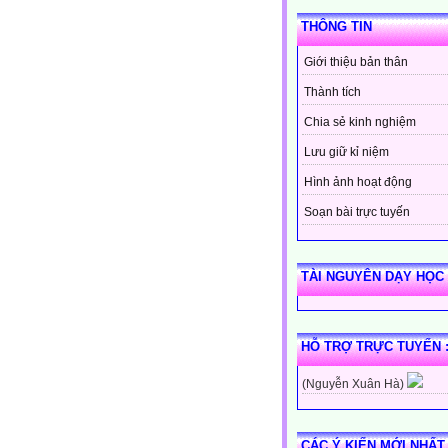
THÔNG TIN
Giới thiệu bản thân
Thành tích
Chia sẻ kinh nghiệm
Lưu giữ kỉ niệm
Hình ảnh hoạt động
Soạn bài trực tuyến
TÀI NGUYÊN DẠY HỌC
HỖ TRỢ TRỰC TUYẾN 
(Nguyễn Xuân Hà)
CÁC Ý KIẾN MỚI NHẤT