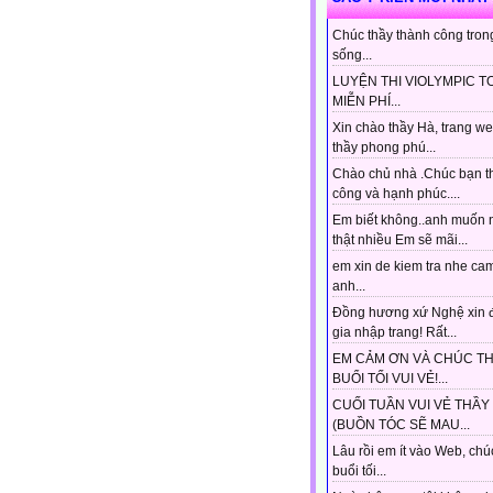
Chúc thầy thành công tron
sống...
LUYỆN THI VIOLYMPIC T
MIỄN PHÍ...
Xin chào thầy Hà, trang w
thầy phong phú...
Chào chủ nhà .Chúc bạn t
công và hạnh phúc....
Em biết không..anh muốn 
thật nhiều Em sẽ mãi...
em xin de kiem tra nhe ca
anh...
Đồng hương xứ Nghệ xin 
gia nhập trang! Rất...
EM CẢM ƠN VÀ CHÚC T
BUỔI TỐI VUI VẺ!...
CUỐI TUẦN VUI VẺ THẦY
(BUỒN TÓC SẼ MAU...
Lâu rồi em ít vào Web, chú
buổi tối...