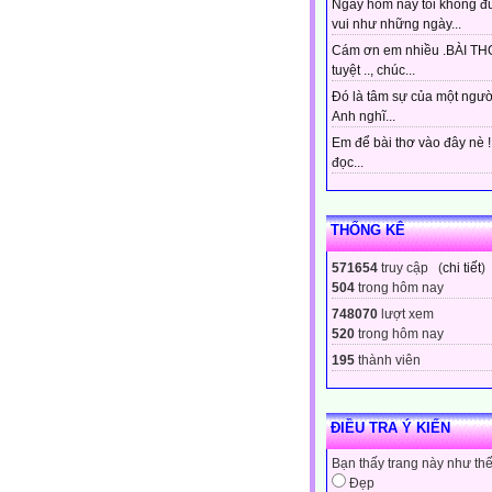
Ngày hôm nay tôi không đ
vui như những ngày...
Cám ơn em nhiều .BÀI THƠ
tuyệt .., chúc...
Đó là tâm sự của một ngườ
Anh nghĩ...
Em để bài thơ vào đây nè 
đọc...
THỐNG KÊ
571654
truy cập (
chi tiết
)
504
trong hôm nay
748070
lượt xem
520
trong hôm nay
195
thành viên
ĐIỀU TRA Ý KIẾN
Bạn thấy trang này như th
Đẹp