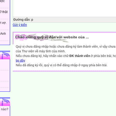
ược
BÀI 1 .
Câu 1(2,0đ): Cho Biểu Thức :
 thật
A=( + ):( - ) +
Đường dẫn
:
p
i vợ.
Gửi ý kiến
a, Rút gọn bt A .
b, Tính giá trị của A khi x = 7 + 4
! Anh
c , Với giá trị nào của x thì A đạt Min ?
Chào mừng quý vị đến với website của ...
Hướng dẫn giải- áp án : Đề1 .
Quý vị chưa đăng nhập hoặc chưa đăng ký làm thành viên, vì vậy chưa th
của Thư viện về máy tính của mình.
Câu 1 (2,0đ):
Nếu chưa đăng ký, hãy nhấn vào chữ
ĐK thành viên
ở phía bên trái, 
a, (*)
tại đây
ĐK :
Nếu đã đăng ký rồi, quý vị có thể đăng nhập ở ngay phía bên trái.
x>0; x≠1.
(*)
Rút gọn : A =
b,
Khi : x = 7 + 4 => A = c,
Tìm x để A đạt min : Biến đổi A ta có :
A = đạt min  x = => A (min) = 4  x =  ĐKXĐ ( nhận)
BÀI 2 .
ế nào?
Cho Biểu Thức :
P = ( - ) . ( )2 .