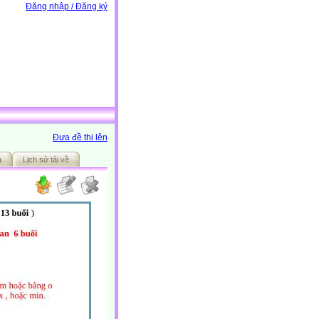
Đăng nhập / Đăng ký
Đưa đề thi lên
ả
Lịch sử tải về