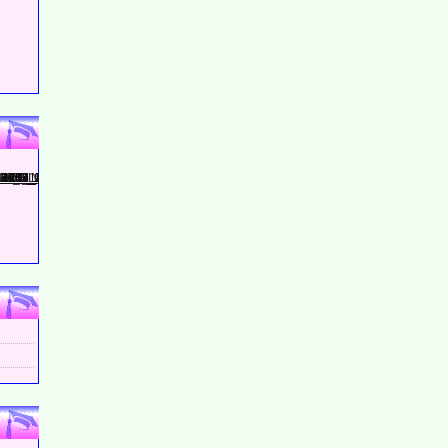
a, Rút gọn bt P .
b, Tính giá trị của P khi / 2x - 6 / = 4
c , Tìm x để : P >0 .
GV : Xuân Hà
1
ĐỀ CƯƠNG ÔN TẬP TUYỂN SINH LÊN 10 : NĂM HỌC 2021- 2022.
d, Tìm x để P đạt max ?
Hướng dẫn giải - áp án: Đề 2 .
a,
(*)
b,
ĐKXĐ : ( x  0 ; x≠ 1 )
(*) Rút gọn P ta có : P = ( 1- ).
Giải pt : = 4 ta có : x1 = 5 và x2 = 1  ĐKXĐ ( loại )
Vậy : x = 5 thì P = ( 1- ) .
P > 0  (1- ) > 0  x > 0 và x < 1  ( 0 < x < 1 )
P = - x = - ( - ) 2 + = - ( - )2 
Vậy : P ( max) =  x = ( thuộc ĐKXĐ)