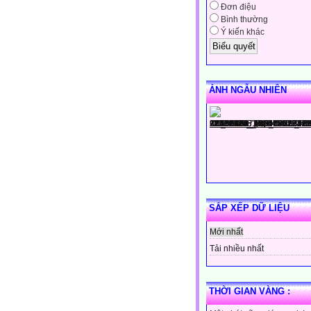
Đơn điệu
Bình thường
Ý kiến khác
ẢNH NGẪU NHIÊN
SẮP XẾP DỮ LIỆU
Mới nhất
Tải nhiều nhất
THỜI GIAN VÀNG :