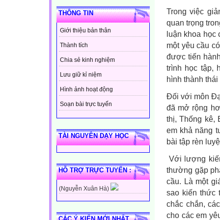
Trong việc giả
THÔNG TIN
quan trọng tron
Giới thiệu bản thân
luận khoa học c
một yêu cầu có
Thành tích
được tiến hành
Chia sẻ kinh nghiệm
trình học tập, 
Lưu giữ kỉ niệm
hình thành thái
Hình ảnh hoạt động
Đối với môn Đại
Soạn bài trực tuyến
đã mở rộng hơ
thị, Thống kê,
em khả năng tư
TÀI NGUYÊN DẠY HỌC
bài tập rèn luyệ
Với lượng kiế
thường gặp phả
HỖ TRỢ TRỰC TUYẾN :
cầu. Là một gi
(Nguyễn Xuân Hà)
sao kiến thức
chắc chắn, cá
cho các em yêu
CÁC Ý KIẾN MỚI NHẤT