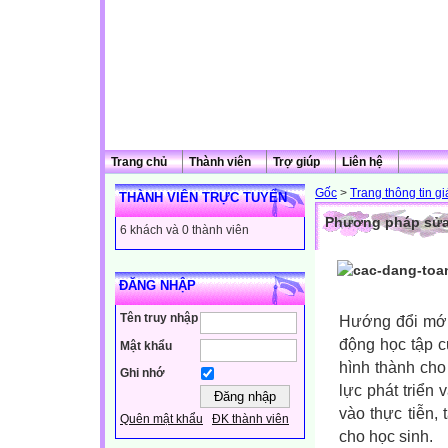
Trang chủ
Thành viên
Trợ giúp
Liên hệ
Gốc
>
Trang thông tin g
THÀNH VIÊN TRỰC TUYẾN
Phương pháp sửa s
6 khách và 0 thành viên
ĐĂNG NHẬP
Tên truy nhập
Hướng đổi mới
động học tập c
Mật khẩu
hình thành cho
Ghi nhớ
lực phát triển 
vào thực tiễn,
Quên mật khẩu
ĐK thành viên
cho học sinh.