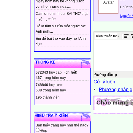
Ngày hôm nay tôi không được
vui như những ngày...
Chúc th
Cám ơn em nhiều .BÀI THƠ thật
Nguyễn 
tuyệt .., chúc...
Đó là tâm sự của một người vợ.
Anh nghĩ...
Kích thước font
Em để bài thơ vào đây nè ! Anh
đọc...
THỐNG KÊ
572343
truy cập (
chi tiết
)
Đường dẫn
:
p
467
trong hôm nay
Gửi ý kiến
748846
lượt xem
Phương pháp giú
538
trong hôm nay
195
thành viên
Chào mừng qu
ĐIỀU TRA Ý KIẾN
Bạn thấy trang này như thế nào?
Đẹp