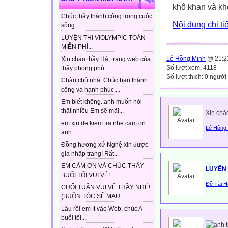
khô khan và khó
Chúc thầy thành công trong cuộc
Nội dung chi tiế
sống...
LUYỆN THI VIOLYMPIC TOÁN
MIỄN PHÍ...
Lê Hồng Minh
@ 21:2
Xin chào thầy Hà, trang web của
Số lượt xem: 4118
thầy phong phú...
Số lượt thích: 0 người
Chào chủ nhà .Chúc bạn thành
công và hạnh phúc....
Em biết không..anh muốn nói
thật nhiều Em sẽ mãi...
Xin chà
em xin de kiem tra nhe cam on
Lê Hồng
anh...
Đồng hương xứ Nghệ xin được
gia nhập trang! Rất...
EM CẢM ƠN VÀ CHÚC THẦY
LUYỆN 
BUỔI TỐI VUI VẺ!...
Đề Tài H
CUỐI TUẦN VUI VẺ THẦY NHÉ!
(BUỒN TÓC SẼ MAU...
Lâu rồi em ít vào Web, chúc A
buổi tối...