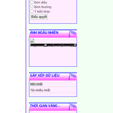
Đơn điệu
Bình thường
Ý kiến khác
ẢNH NGẪU NHIÊN
SẮP XẾP DỮ LIỆU
Mới nhất
Tải nhiều nhất
THỜI GIAN VÀNG :