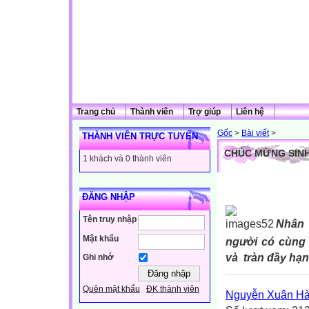
Trang chủ
Thành viên
Trợ giúp
Liên hệ
Gốc
>
Bài viết
>
THÀNH VIÊN TRỰC TUYẾN
CHÚC MỪNG SIN
1 khách và 0 thành viên
ĐĂNG NHẬP
Tên truy nhập
Nhân 
Mật khẩu
người có cùng 
và tràn đầy hạn
Ghi nhớ
Quên mật khẩu
ĐK thành viên
Nguyễn Xuân H