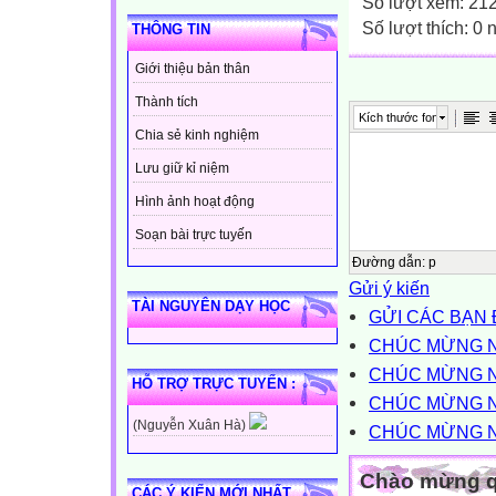
Số lượt xem: 21
Số lượt thích: 0
THÔNG TIN
Giới thiệu bản thân
Thành tích
Kích thước font
Chia sẻ kinh nghiệm
Lưu giữ kỉ niệm
Hình ảnh hoạt động
Soạn bài trực tuyến
Đường dẫn
:
p
Gửi ý kiến
TÀI NGUYÊN DẠY HỌC
GỬI CÁC BẠN 
CHÚC MỪNG NG
CHÚC MỪNG N
HỖ TRỢ TRỰC TUYẾN :
CHÚC MỪNG NG
(Nguyễn Xuân Hà)
CHÚC MỪNG NG
Chào mừng qu
CÁC Ý KIẾN MỚI NHẤT