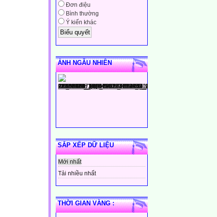
Đơn điệu
Bình thường
Ý kiến khác
ẢNH NGẪU NHIÊN
SẮP XẾP DỮ LIỆU
Mới nhất
Tải nhiều nhất
THỜI GIAN VÀNG :