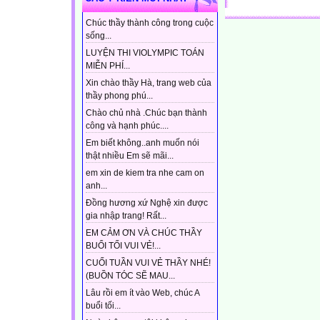
Chúc thầy thành công trong cuộc
sống...
LUYỆN THI VIOLYMPIC TOÁN
MIỄN PHÍ...
Xin chào thầy Hà, trang web của
thầy phong phú...
Chào chủ nhà .Chúc bạn thành
công và hạnh phúc....
Em biết không..anh muốn nói
thật nhiều Em sẽ mãi...
em xin de kiem tra nhe cam on
anh...
Đồng hương xứ Nghệ xin được
gia nhập trang! Rất...
EM CẢM ƠN VÀ CHÚC THẦY
BUỔI TỐI VUI VẺ!...
CUỐI TUẦN VUI VẺ THẦY NHÉ!
(BUỒN TÓC SẼ MAU...
Lâu rồi em ít vào Web, chúc A
buổi tối...