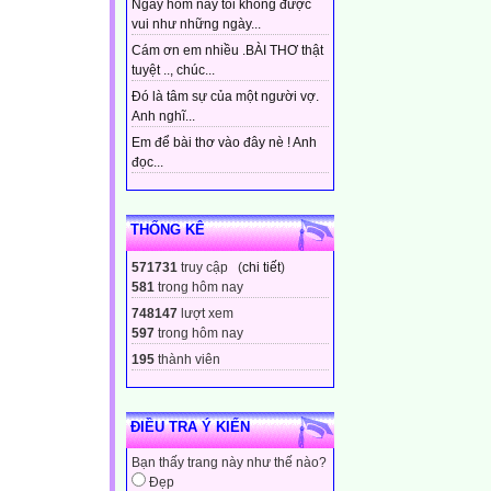
Ngày hôm nay tôi không được
vui như những ngày...
Cám ơn em nhiều .BÀI THƠ thật
tuyệt .., chúc...
Đó là tâm sự của một người vợ.
Anh nghĩ...
Em để bài thơ vào đây nè ! Anh
đọc...
THỐNG KÊ
571731
truy cập (
chi tiết
)
581
trong hôm nay
748147
lượt xem
597
trong hôm nay
195
thành viên
ĐIỀU TRA Ý KIẾN
Bạn thấy trang này như thế nào?
Đẹp