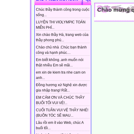
Chào mừng qu
Chúc thầy thành công trong cuộc
sống...
LUYỆN THI VIOLYMPIC TOÁN
MIỄN PHÍ...
Xin chào thầy Hà, trang web của
thầy phong phú...
Chào chủ nhà .Chúc bạn thành
công và hạnh phúc....
Em biết không..anh muốn nói
thật nhiều Em sẽ mãi...
em xin de kiem tra nhe cam on
anh...
Đồng hương xứ Nghệ xin được
gia nhập trang! Rất...
EM CẢM ƠN VÀ CHÚC THẦY
BUỔI TỐI VUI VẺ!...
CUỐI TUẦN VUI VẺ THẦY NHÉ!
(BUỒN TÓC SẼ MAU...
Lâu rồi em ít vào Web, chúc A
buổi tối...