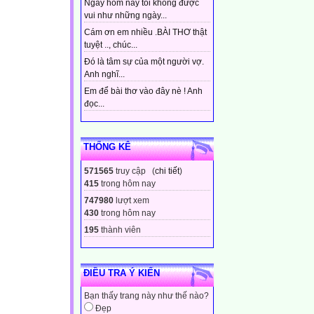
Ngày hôm nay tôi không được
vui như những ngày...
Cám ơn em nhiều .BÀI THƠ thật
tuyệt .., chúc...
Đó là tâm sự của một người vợ.
Anh nghĩ...
Em để bài thơ vào đây nè ! Anh
đọc...
THỐNG KÊ
571565
truy cập (
chi tiết
)
415
trong hôm nay
747980
lượt xem
430
trong hôm nay
195
thành viên
ĐIỀU TRA Ý KIẾN
Bạn thấy trang này như thế nào?
Đẹp