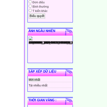
Đơn điệu
Bình thường
Ý kiến khác
ẢNH NGẪU NHIÊN
SẮP XẾP DỮ LIỆU
Mới nhất
Tải nhiều nhất
THỜI GIAN VÀNG :