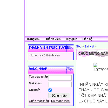
Trang chủ
Thành viên
Trợ giúp
Liên hệ
Gốc
>
Bài viết
>
THÀNH VIÊN TRỰC TUYẾN
CHÚC MỪNG NĂM 
4 khách và 0 thành viên
ĐĂNG NHẬP
Tên truy nhập
Mật khẩu
NHÂN NGÀY KHA
THẦY - CÔ GI
Ghi nhớ
TỐT ĐẸP NHẤT
...- CHÚC NAY
Quên mật khẩu
ĐK thành viên