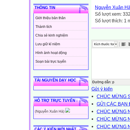
Nguyễn Xuân H
THÔNG TIN
Số lượt xem: 33
Giới thiệu bản thân
Số lượt thích: 1 
Thành tích
Chia sẻ kinh nghiệm
Lưu giữ kỉ niệm
Kích thước font
Hình ảnh hoạt động
Soạn bài trực tuyến
TÀI NGUYÊN DẠY HỌC
Đường dẫn
:
p
Gửi ý kiến
CHÚC MỪNG S
HỖ TRỢ TRỰC TUYẾN :
GỬI CÁC BẠN 
CHÚC MỪNG NG
(Nguyễn Xuân Hà)
CHÚC MỪNG N
CHÚC MỪNG NG
CÁC Ý KIẾN MỚI NHẤT