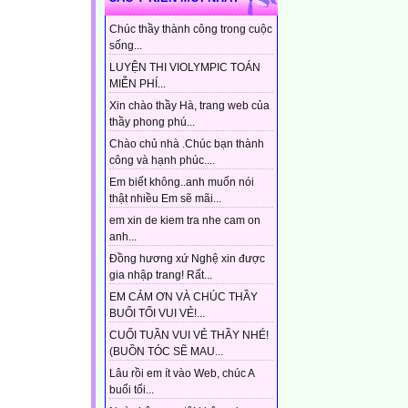
Chúc thầy thành công trong cuộc
sống...
LUYỆN THI VIOLYMPIC TOÁN
MIỄN PHÍ...
Xin chào thầy Hà, trang web của
thầy phong phú...
Chào chủ nhà .Chúc bạn thành
công và hạnh phúc....
Em biết không..anh muốn nói
thật nhiều Em sẽ mãi...
em xin de kiem tra nhe cam on
anh...
Đồng hương xứ Nghệ xin được
gia nhập trang! Rất...
EM CẢM ƠN VÀ CHÚC THẦY
BUỔI TỐI VUI VẺ!...
CUỐI TUẦN VUI VẺ THẦY NHÉ!
(BUỒN TÓC SẼ MAU...
Lâu rồi em ít vào Web, chúc A
buổi tối...