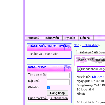
Trang chủ
Thành viên
Trợ giúp
Liên hệ
Gốc
>
Tư liệu khác
>
THÀNH VIÊN TRỰC TUYẾN
Thành phố Hải Dươn
1 khách và 0 thành viên
Thành phố Hải Dư
ĐĂNG NHẬP
Tên truy nhập
Người gửi:
Đỗ Duy N
Mật khẩu
Ngày gửi:
17h:32' 10
Dung lượng:
224.6 K
Ghi nhớ
Số lượt tải:
0
Mô tả:
Quên mật khẩu
ĐK thành viên
Số lượt thích:
0 ngườ