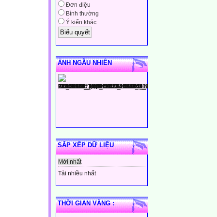
Đơn điệu
Bình thường
Ý kiến khác
ẢNH NGẪU NHIÊN
SẮP XẾP DỮ LIỆU
Mới nhất
Tải nhiều nhất
THỜI GIAN VÀNG :