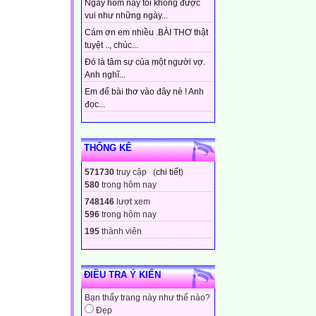
Ngày hôm nay tôi không được
vui như những ngày...
Cám ơn em nhiều .BÀI THƠ thật
tuyệt .., chúc...
Đó là tâm sự của một người vợ.
Anh nghĩ...
Em để bài thơ vào đây nè ! Anh
đọc...
THỐNG KÊ
571730
truy cập (
chi tiết
)
580
trong hôm nay
748146
lượt xem
596
trong hôm nay
195
thành viên
ĐIỀU TRA Ý KIẾN
Bạn thấy trang này như thế nào?
Đẹp