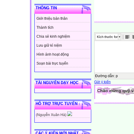
THÔNG TIN
Giới thiệu bản thân
Thành tích
Chia sẻ kinh nghiệm
Kích thước font
Lưu giữ kỉ niệm
Hình ảnh hoạt động
Soạn bài trực tuyến
Đường dẫn
:
p
Gửi ý kiến
TÀI NGUYÊN DẠY HỌC
Chào mừng quý vị 
HỖ TRỢ TRỰC TUYẾN :
(Nguyễn Xuân Hà)
CÁC Ý KIẾN MỚI NHẤT