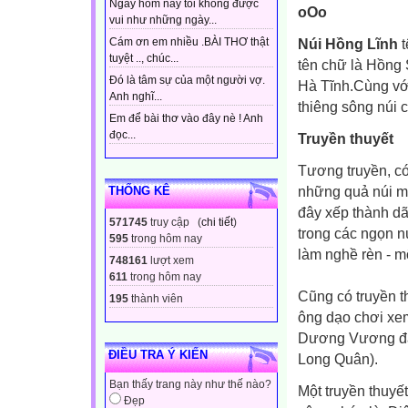
Ngày hôm nay tôi không được
oOo
vui như những ngày...
Cám ơn em nhiều .BÀI THƠ thật
Núi Hồng Lĩnh
t
tuyệt .., chúc...
tên chữ là Hồng 
Đó là tâm sự của một người vợ.
Hà Tĩnh.Cùng vớ
Anh nghĩ...
thiêng sông núi 
Em để bài thơ vào đây nè ! Anh
đọc...
Truyền thuyết
Tương truyền, có
những quả núi mọ
THỐNG KÊ
đây xếp thành d
571745
truy cập (
chi tiết
)
trong các ngọn 
595
trong hôm nay
làm nghề rèn - m
748161
lượt xem
611
trong hôm nay
Cũng có truyền 
195
thành viên
ông dạo chơi xem
Dương Vương đã 
ĐIỀU TRA Ý KIẾN
Long Quân).
Bạn thấy trang này như thế nào?
Một truyền thuyế
Đẹp