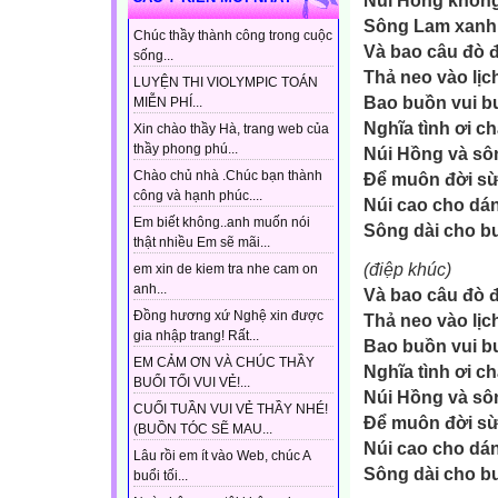
Núi Hồng khôn
Sông Lam xanh
Chúc thầy thành công trong cuộc
Và bao câu đò 
sống...
Thả neo vào lịc
LUYỆN THI VIOLYMPIC TOÁN
Bao buồn vui b
MIỄN PHÍ...
Nghĩa tình ơi c
Xin chào thầy Hà, trang web của
thầy phong phú...
Núi Hồng và s
Chào chủ nhà .Chúc bạn thành
Để muôn đời s
công và hạnh phúc....
Núi cao cho dá
Em biết không..anh muốn nói
Sông dài cho b
thật nhiều Em sẽ mãi...
(điệp khúc)
em xin de kiem tra nhe cam on
anh...
Và bao câu đò 
Đồng hương xứ Nghệ xin được
Thả neo vào lịc
gia nhập trang! Rất...
Bao buồn vui b
EM CẢM ƠN VÀ CHÚC THẦY
Nghĩa tình ơi c
BUỔI TỐI VUI VẺ!...
Núi Hồng và s
CUỐI TUẦN VUI VẺ THẦY NHÉ!
Để muôn đời s
(BUỒN TÓC SẼ MAU...
Núi cao cho dá
Lâu rồi em ít vào Web, chúc A
Sông dài cho b
buổi tối...