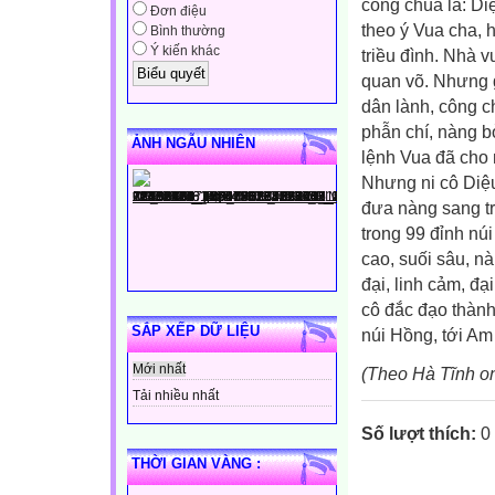
công chúa là: Di
Đơn điệu
theo ý Vua cha, 
Bình thường
Ý kiến khác
triều đình. Nhà 
quan võ. Nhưng 
dân lành, công c
phẫn chí, nàng b
ẢNH NGẪU NHIÊN
lệnh Vua đã cho 
Nhưng ni cô Diệ
đưa nàng sang tr
trong 99 đỉnh nú
cao, suối sâu, n
đại, linh cảm, đạ
cô đắc đạo thành
SẮP XẾP DỮ LIỆU
núi Hồng, tới Am
Mới nhất
(Theo Hà Tĩnh on
Tải nhiều nhất
Số lượt thích:
0
THỜI GIAN VÀNG :