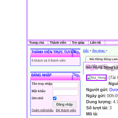
Trang chủ
Thành viên
Trợ giúp
Liên hệ
Gốc
>
Âm nhạc
>
THÀNH VIÊN TRỰC TUYẾN
Núi Hồng Sông Lam
6 khách và 0 thành viên
Núi Hồng Sông L
ĐĂNG NHẬP
(
Tài 
Ngu
Tên truy nhập
Người gửi:
Dươ
Mật khẩu
Ngày gửi:
00h:0
Ghi nhớ
Dung lượng:
4.
Số lượt tải:
3
Quên mật khẩu
ĐK thành viên
Mô tả: