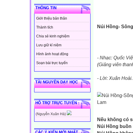
THÔNG TIN
Giới thiệu bản thân
Núi Hồng- Sôn
Thành tích
Chia sẻ kinh nghiệm
Lưu giữ kỉ niệm
Hình ảnh hoạt động
- Nhạc: Quốc Việ
Soạn bài trực tuyến
(Giảng viên than
- Lời: Xuân Hoài.
TÀI NGUYÊN DẠY HỌC
HỖ TRỢ TRỰC TUYẾN :
(Nguyễn Xuân Hà)
Nếu không có 
Núi Hồng buồn 
CÁC Ý KIẾN MỚI NHẤT