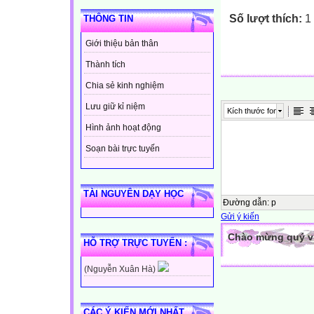
Số lượt thích:
1 
THÔNG TIN
Giới thiệu bản thân
Thành tích
Chia sẻ kinh nghiệm
Lưu giữ kỉ niệm
Kích thước font
Hình ảnh hoạt động
Soạn bài trực tuyến
TÀI NGUYÊN DẠY HỌC
Đường dẫn
:
p
Gửi ý kiến
Chào mừng quý vị 
HỖ TRỢ TRỰC TUYẾN :
(Nguyễn Xuân Hà)
CÁC Ý KIẾN MỚI NHẤT