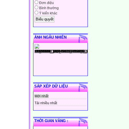
Đơn điệu
Bình thường
Ý kiến khác
ẢNH NGẪU NHIÊN
SẮP XẾP DỮ LIỆU
Mới nhất
Tải nhiều nhất
THỜI GIAN VÀNG :