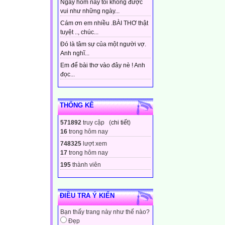
Ngày hôm nay tôi không được
vui như những ngày...
Cám ơn em nhiều .BÀI THƠ thật
tuyệt .., chúc...
Đó là tâm sự của một người vợ.
Anh nghĩ...
Em để bài thơ vào đây nè ! Anh
đọc...
THỐNG KÊ
571892
truy cập (
chi tiết
)
16
trong hôm nay
748325
lượt xem
17
trong hôm nay
195
thành viên
ĐIỀU TRA Ý KIẾN
Bạn thấy trang này như thế nào?
Đẹp