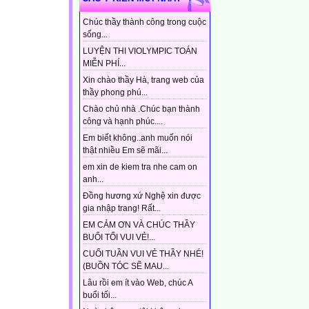
Chúc thầy thành công trong cuộc
sống...
LUYỆN THI VIOLYMPIC TOÁN
MIỄN PHÍ...
Xin chào thầy Hà, trang web của
thầy phong phú...
Chào chủ nhà .Chúc bạn thành
công và hạnh phúc....
Em biết không..anh muốn nói
thật nhiều Em sẽ mãi...
em xin de kiem tra nhe cam on
anh...
Đồng hương xứ Nghệ xin được
gia nhập trang! Rất...
EM CẢM ƠN VÀ CHÚC THẦY
BUỔI TỐI VUI VẺ!...
CUỐI TUẦN VUI VẺ THẦY NHÉ!
(BUỒN TÓC SẼ MAU...
Lâu rồi em ít vào Web, chúc A
buổi tối...