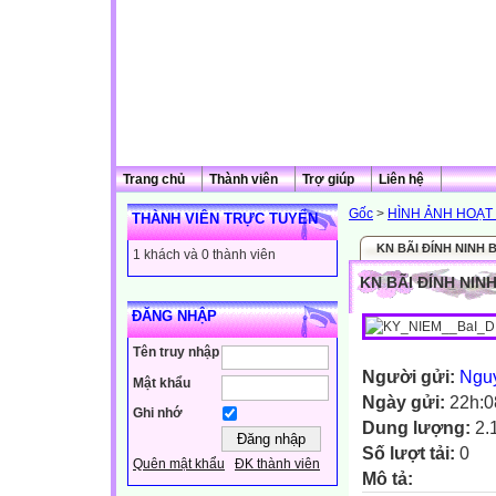
Trang chủ
Thành viên
Trợ giúp
Liên hệ
Gốc
>
HÌNH ẢNH HOẠ
THÀNH VIÊN TRỰC TUYẾN
KN BÃI ĐÍNH NINH 
1 khách và 0 thành viên
KN BÃI ĐÍNH NIN
ĐĂNG NHẬP
Tên truy nhập
Người gửi:
Ngu
Mật khẩu
Ngày gửi:
22h:0
Ghi nhớ
Dung lượng:
2.
Số lượt tải:
0
Quên mật khẩu
ĐK thành viên
Mô tả: