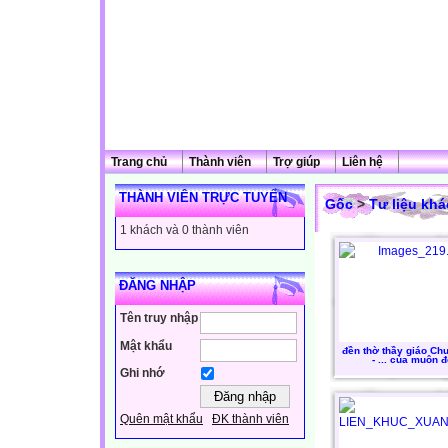
Trang chủ
Thành viên
Trợ giúp
Liên hệ
THÀNH VIÊN TRỰC TUYẾN
Gốc
>
Tư liệu khá
1 khách và 0 thành viên
ĐĂNG NHẬP
Tên truy nhập
Mật khẩu
đền thờ thầy giáo Ch
- ... của muôn đ
Ghi nhớ
Quên mật khẩu
ĐK thành viên