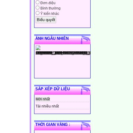
Đơn điệu
Bình thường
Ý kiến khác
ẢNH NGẪU NHIÊN
SẮP XẾP DỮ LIỆU
Mới nhất
Tải nhiều nhất
THỜI GIAN VÀNG :