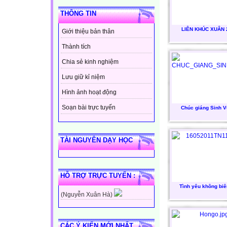
THÔNG TIN
LIÊN KHÚC XUÂN 
Giới thiệu bản thân
Thành tích
Chia sẻ kinh nghiệm
Lưu giữ kỉ niệm
Hình ảnh hoạt động
Soạn bài trực tuyến
Chúc giáng Sinh V
TÀI NGUYÊN DẠY HỌC
HỖ TRỢ TRỰC TUYẾN :
Tình yêu không biê
(Nguyễn Xuân Hà)
CÁC Ý KIẾN MỚI NHẤT