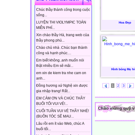
Chúc thầy thành công trong cuộc
sống...
LUYỆN THI VIOLYMPIC TOÁN
Hoa Đẹp
MIỄN PHÍ...
Xin chào thầy Hà, trang web của
thầy phong phú...
Chào chủ nhà .Chúc bạn thành
công và hạnh phúc....
Em biết không..anh muốn nói
thật nhiều Em sẽ mãi...
Hình bóng Mẹ h
em xin de kiem tra nhe cam on
anh...
Đồng hương xứ Nghệ xin được
1
2
3
gia nhập trang! Rất...
EM CẢM ƠN VÀ CHÚC THẦY
BUỔI TỐI VUI VẺ!...
Chào mừng quý vị 
CUỐI TUẦN VUI VẺ THẦY NHÉ!
(BUỒN TÓC SẼ MAU...
Lâu rồi em ít vào Web, chúc A
buổi tối...