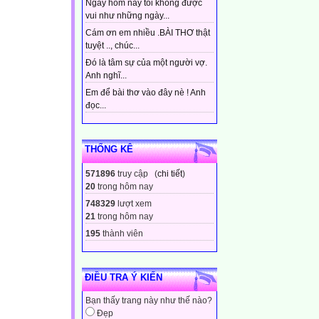
Ngày hôm nay tôi không được
vui như những ngày...
Cám ơn em nhiều .BÀI THƠ thật
tuyệt .., chúc...
Đó là tâm sự của một người vợ.
Anh nghĩ...
Em để bài thơ vào đây nè ! Anh
đọc...
THỐNG KÊ
571896
truy cập (
chi tiết
)
20
trong hôm nay
748329
lượt xem
21
trong hôm nay
195
thành viên
ĐIỀU TRA Ý KIẾN
Bạn thấy trang này như thế nào?
Đẹp