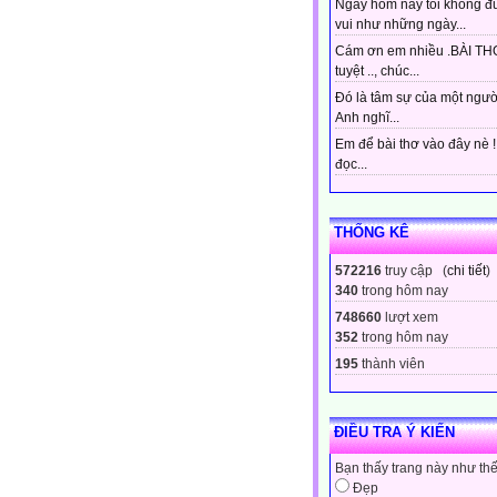
Ngày hôm nay tôi không đ
vui như những ngày...
Cám ơn em nhiều .BÀI THƠ
tuyệt .., chúc...
Đó là tâm sự của một ngườ
Anh nghĩ...
Em để bài thơ vào đây nè 
đọc...
THỐNG KÊ
572216
truy cập (
chi tiết
)
340
trong hôm nay
748660
lượt xem
352
trong hôm nay
195
thành viên
ĐIỀU TRA Ý KIẾN
Bạn thấy trang này như th
Đẹp