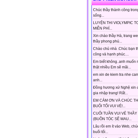
Chúc thầy thành công tron
sống...
LUYỆN THI VIOLYMPIC T
MIỄN PHÍ...
Xin chào thầy Hà, trang w
thầy phong phú...
Chào chủ nhà .Chúc bạn t
công và hạnh phúc....
Em biết không..anh muốn 
thật nhiều Em sẽ mãi...
em xin de kiem tra nhe ca
anh...
Đồng hương xứ Nghệ xin 
gia nhập trang! Rất...
EM CẢM ƠN VÀ CHÚC T
BUỔI TỐI VUI VẺ!...
CUỐI TUẦN VUI VẺ THẦY
(BUỒN TÓC SẼ MAU...
Lâu rồi em ít vào Web, chú
buổi tối...