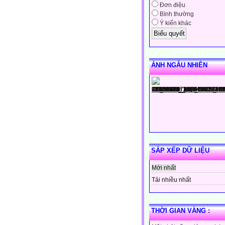
Đơn điệu
Bình thường
Ý kiến khác
ẢNH NGẪU NHIÊN
SẮP XẾP DỮ LIỆU
Mới nhất
Tải nhiều nhất
THỜI GIAN VÀNG :