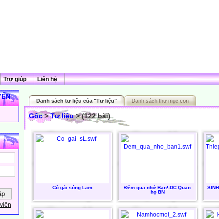
Trợ giúp
Liên hệ
YẾN
Danh sách tư liệu của "Tư liệu"
Danh sách thư mục con
Gốc
>
Tư liệu
> (122 bài)
Cô gái sông Lam
Đêm qua nhớ Bạn!-DC Quan
SINH
họ BN
viên