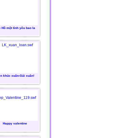
 Hồ một tình yêu bao la
ên khúc xuân-Gái xuân!
Happy valentine