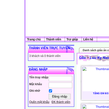
Trang chủ
Thành viên
Trợ giúp
Liên hệ
THÀNH VIÊN TRỰC TUYẾN
Danh sách giáo án c
3 khách và 0 thành viên
Gốc
>
Luu Ky Ni
ĐĂNG NHẬP
Tên truy nhập
Mật khẩu
Ghi nhớ
TẶNG EM 8/3
Quên mật khẩu
ĐK thành viên