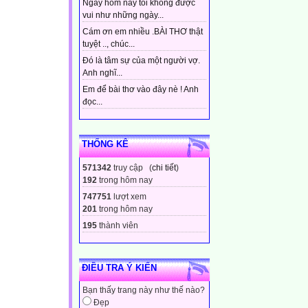
Ngày hôm nay tôi không được
vui như những ngày...
Cám ơn em nhiều .BÀI THƠ thật
tuyệt .., chúc...
Đó là tâm sự của một người vợ.
Anh nghĩ...
Em để bài thơ vào đây nè ! Anh
đọc...
THỐNG KÊ
571342
truy cập (
chi tiết
)
192
trong hôm nay
747751
lượt xem
201
trong hôm nay
195
thành viên
ĐIỀU TRA Ý KIẾN
Bạn thấy trang này như thế nào?
Đẹp