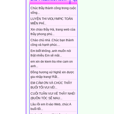
Chúc thầy thành công trong cuộc
sống...
LUYỆN THI VIOLYMPIC TOÁN
MIỄN PHÍ...
Xin chào thầy Hà, trang web của
thầy phong phú...
Chào chủ nhà .Chúc bạn thành
công và hạnh phúc....
Em biết không..anh muốn nói
thật nhiều Em sẽ mãi...
em xin de kiem tra nhe cam on
anh...
Đồng hương xứ Nghệ xin được
gia nhập trang! Rất...
EM CẢM ƠN VÀ CHÚC THẦY
BUỔI TỐI VUI VẺ!...
CUỐI TUẦN VUI VẺ THẦY NHÉ!
(BUỒN TÓC SẼ MAU...
Lâu rồi em ít vào Web, chúc A
buổi tối...