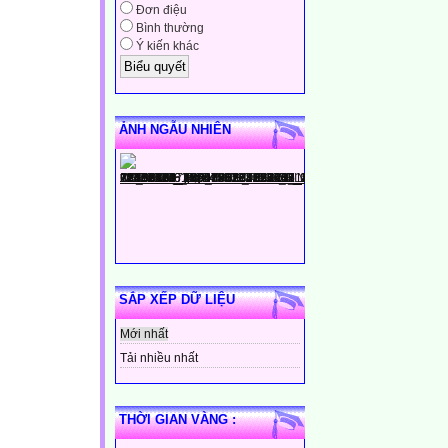
Đơn điệu
Bình thường
Ý kiến khác
ẢNH NGẪU NHIÊN
SẮP XẾP DỮ LIỆU
Mới nhất
Tải nhiều nhất
THỜI GIAN VÀNG :