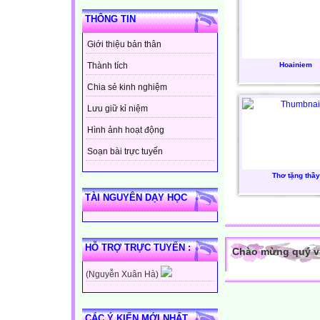
THÔNG TIN
Giới thiệu bản thân
Hoainiem
Thành tích
Chia sẻ kinh nghiệm
Lưu giữ kỉ niệm
Hình ảnh hoạt động
Soạn bài trực tuyến
Thơ tặng thầy
TÀI NGUYÊN DẠY HỌC
HỖ TRỢ TRỰC TUYẾN :
Chào mừng quý vị 
(Nguyễn Xuân Hà)
CÁC Ý KIẾN MỚI NHẤT