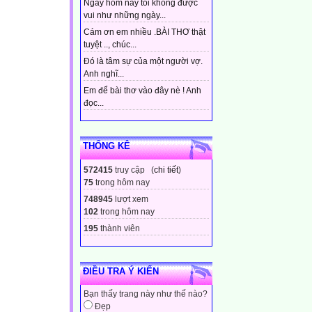
Ngày hôm nay tôi không được
vui như những ngày...
Cám ơn em nhiều .BÀI THƠ thật
tuyệt .., chúc...
Đó là tâm sự của một người vợ.
Anh nghĩ...
Em để bài thơ vào đây nè ! Anh
đọc...
THỐNG KÊ
572415
truy cập (
chi tiết
)
75
trong hôm nay
748945
lượt xem
102
trong hôm nay
195
thành viên
ĐIỀU TRA Ý KIẾN
Bạn thấy trang này như thế nào?
Đẹp