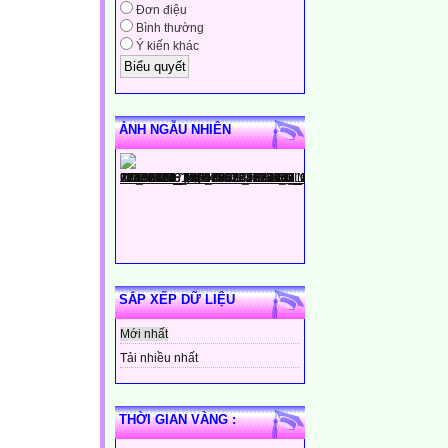
Đơn điệu
Bình thường
Ý kiến khác
ẢNH NGẪU NHIÊN
SẮP XẾP DỮ LIỆU
Mới nhất
Tải nhiều nhất
THỜI GIAN VÀNG :