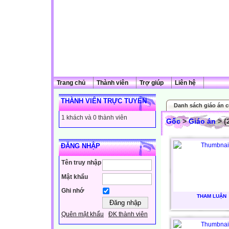
Trang chủ
Thành viên
Trợ giúp
Liên hệ
THÀNH VIÊN TRỰC TUYẾN
Danh sách giáo án c
1 khách và 0 thành viên
Gốc
>
Giáo án
> (
ĐĂNG NHẬP
Tên truy nhập
Mật khẩu
Ghi nhớ
THAM LUẬN
Quên mật khẩu
ĐK thành viên