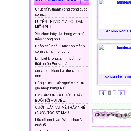
Chúc thầy thành công trong cuộc
sống...
LUYỆN THI VIOLYMPIC TOÁN
MIỄN PHÍ...
GA HÌNH HỌC 9_
Xin chào thầy Hà, trang web của
thầy phong phú...
Chào chủ nhà .Chúc bạn thành
công và hạnh phúc....
Em biết không..anh muốn nói
thật nhiều Em sẽ mãi...
em xin de kiem tra nhe cam on
anh...
GA Đại số 8_ 3cộ
Đồng hương xứ Nghệ xin được
gia nhập trang! Rất...
1
2
EM CẢM ƠN VÀ CHÚC THẦY
BUỔI TỐI VUI VẺ!...
CUỐI TUẦN VUI VẺ THẦY NHÉ!
(BUỒN TÓC SẼ MAU...
Chào mừng quý vị 
Lâu rồi em ít vào Web, chúc A
buổi tối...